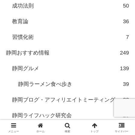
成功法則
50
教育論
36
習慣化術
7
静岡おすすめ情報
249
静岡グルメ
139
静岡ラーメン食べ歩き
39
静岡ブログ・アフィリエイトミーティング
32
静岡ライフハック研究会
25
スモールビジネス
56
メニュー
ホーム
検索
トップ
サイドバー