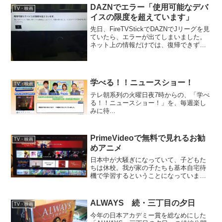
DAZNでエラー「使用可能なデバ
TV・映画
イスの限度を超えています」
先日、FireTVStickでDAZNでJリーグを見
ていたら、エラーが出てしまいました。
ネット上の情報だけでは、復帰できず、
自分で試行錯誤したら回復しました。情
報をシェアします。
学べる！！ニュースショー！
TV・映画
テレ朝系列の火曜日夜7時からの、「学べ
る！！ニュースショー！」を、毎週楽し
みに待...
PrimeVideoで無料で見れるお勧
TV・映画
めアニメ
日本中が大騒ぎになっていて、子どもた
ちは休校。我が家の子たちも基本自宅待
機で学習するということになっていま
す。とはいえ、一日中自宅にこもって勉
強なんてできません。息抜きに、Amazon
プライム・ビデオで無料で見れるアニメ
ALWAYS 続・三丁目の夕日
TV・映画
を観て過ごしています...
今年の日本アカデミー賞を総なめにした