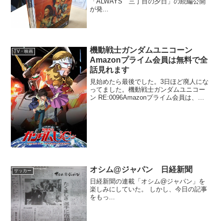
「ALWAYS 三丁目の夕日」の続編公開
が発...
機動戦士ガンダムユニコーン
TV・映画
Amazonプライム会員は無料で全
話見れます
見始めたら最後でした。3日ほど廃人にな
ってました。機動戦士ガンダムユニコー
ン RE:0096Amazonプライム会員は、無
料で全話見れます。
オシム@ジャパン 日経新聞
サッカー
日経新聞の連載「オシム@ジャパン」を
楽しみにしていた。 しかし、今日の記事
をもっ...