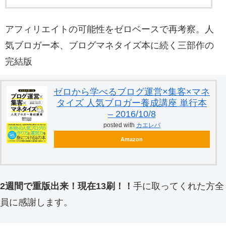
アフィリエイトの可能性をゼロベースで再考察。人
気ブロガー本、ブログマネタイズ本に続く三部作の
完結版
ゼロから学べるブログ運営×集客×マネ
タイズ 人気ブロガー養成講座 単行本
– 2016/10/8
posted with
カエレバ
Amazon
2週間で重版出来！現在13刷！！
手に取ってくれた方全
員に感謝します。