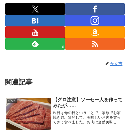
0
かん吉
関連記事
【グロ注意】ソーセー人を作って
グルメ
みたが……
昨日は母の日ということで。家族でお家
焼き肉。奮発して、美味しいお肉を買っ
てきて食べました。お肉は当然美味しい
です。そして、実はソーセージをクタク