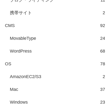
携帯サイト
2
CMS
92
MovableType
24
WordPress
68
OS
78
AmazonEC2/S3
2
Mac
37
Windows
23