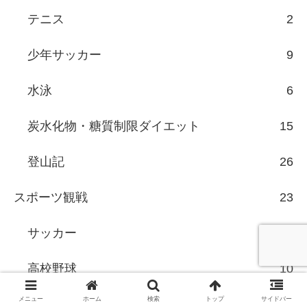
テニス
2
少年サッカー
9
水泳
6
炭水化物・糖質制限ダイエット
15
登山記
26
スポーツ観戦
23
サッカー
11
高校野球
10
メニュー
ホーム
検索
トップ
サイドバー
ブログ管理
72