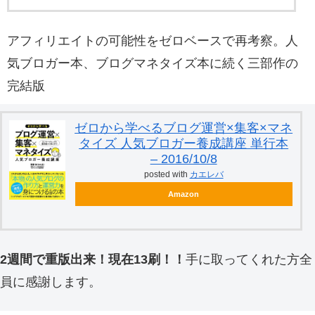
アフィリエイトの可能性をゼロベースで再考察。人
気ブロガー本、ブログマネタイズ本に続く三部作の
完結版
ゼロから学べるブログ運営×集客×マネ
タイズ 人気ブロガー養成講座 単行本
– 2016/10/8
posted with
カエレバ
Amazon
2週間で重版出来！現在13刷！！
手に取ってくれた方全
員に感謝します。