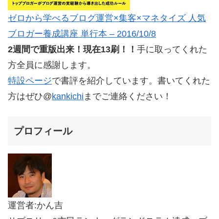
ゼロから学べるブログ運営×集客×マネタイズ 人気
ブロガー養成講座 単行本 – 2016/10/8
2週間で重版出来！現在13刷！！
手に取ってくれた
方全員に感謝します。
特設ページ
で書評を紹介しています。書いてくれた
方はぜひ@
kankichi
までご連絡ください！
プロフィール
運営者:かん吉