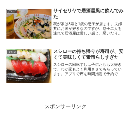
サイゼリヤで居酒屋風に飲んでみ
グルメ
た
我が家は3歳と1歳の息子が居ます。夫婦
共にお酒が好きなのですが、息子二人を
連れて居酒屋は厳しい感じ。騒いだり、
勝手に出歩いてしまいます。ファミレス
がやっとというところです。先日、家族4
人でサイゼリヤでディナーをしました。
スシローの持ち帰りが寿司が、安
居酒屋風につまみとビ...
グルメ
くて美味しくて素晴らしすぎた
スシローの回転すしは子供たちも大好き
で、わが家もよく利用させてもらってい
ます。アプリで席を時間指定で予約でき
るのが便利です。しかし、わが家の利用
はランチがほとんど。わが家は夫婦どち
らもお酒が好きなので、ディナーはお酒
も飲みたいです。わが家か...
スポンサーリンク