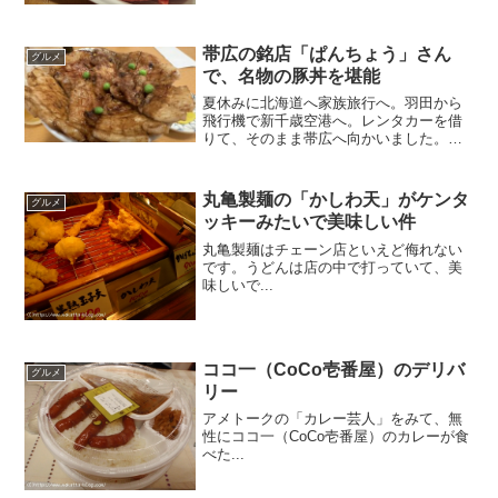
タに焼いて、焼き肉のタレをつけて食べ
るのも意外と美味しい。我が家の焼き肉
では、ソーセージは必須で...
帯広の銘店「ぱんちょう」さん
グルメ
で、名物の豚丼を堪能
夏休みに北海道へ家族旅行へ。羽田から
飛行機で新千歳空港へ。レンタカーを借
りて、そのまま帯広へ向かいました。目
的は、豚丼を食べに行くこと。帯広は豚
丼が名物で、特に「ぱんちょう」さんの
豚丼が人気があるそうです。妻が、学生
丸亀製麺の「かしわ天」がケンタ
グルメ
時代に北海道を旅行した時...
ッキーみたいで美味しい件
丸亀製麺はチェーン店といえど侮れない
です。うどんは店の中で打っていて、美
味しいで...
ココ一（CoCo壱番屋）のデリバ
グルメ
リー
アメトークの「カレー芸人」をみて、無
性にココ一（CoCo壱番屋）のカレーが食
べた...