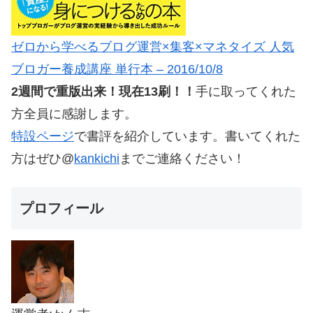
ゼロから学べるブログ運営×集客×マネタイズ 人気
ブロガー養成講座 単行本 – 2016/10/8
2週間で重版出来！現在13刷！！
手に取ってくれた
方全員に感謝します。
特設ページ
で書評を紹介しています。書いてくれた
方はぜひ@
kankichi
までご連絡ください！
プロフィール