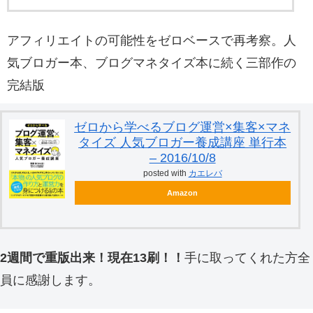
アフィリエイトの可能性をゼロベースで再考察。人
気ブロガー本、ブログマネタイズ本に続く三部作の
完結版
ゼロから学べるブログ運営×集客×マネ
タイズ 人気ブロガー養成講座 単行本
– 2016/10/8
posted with
カエレバ
Amazon
2週間で重版出来！現在13刷！！
手に取ってくれた方全
員に感謝します。