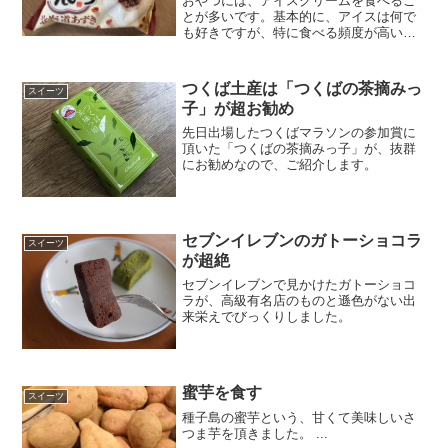
おやつには、アイスクリームを食べるこ
とが多いです。基本的に、アイスは何で
も好きですが、特に食べる頻度が高いの
が「アイスまんじゅう」です。
つくば土産は「つくばの茶摘みっ
スイーツ
子」が超お勧め
先日出場したつくばマラソンの参加賞に
頂いた「つくばの茶摘みっ子」が、抜群
にお勧めなので、ご紹介します。
セブンイレブンのガトーショコラ
スイーツ
が超絶
セブンイレブンで見かけたガトーショコ
ラが、高級有名店のものと遜色がない出
来栄えでびっくりしました。
蜜芋を食す
スイーツ
種子島の蜜芋という、甘くて美味しいさ
つま芋を頂きました。 ...