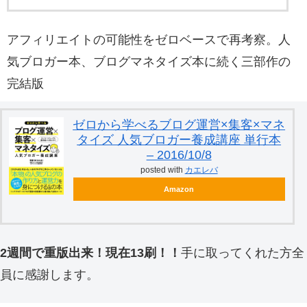
アフィリエイトの可能性をゼロベースで再考察。人
気ブロガー本、ブログマネタイズ本に続く三部作の
完結版
ゼロから学べるブログ運営×集客×マネ
タイズ 人気ブロガー養成講座 単行本
– 2016/10/8
posted with
カエレバ
Amazon
2週間で重版出来！現在13刷！！
手に取ってくれた方全
員に感謝します。