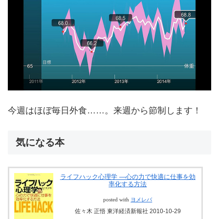
今週はほぼ毎日外食……。来週から節制します！
気になる本
ライフハック心理学 ―心の力で快適に仕事を効
率化する方法
posted with
ヨメレバ
佐々木 正悟 東洋経済新報社 2010-10-29