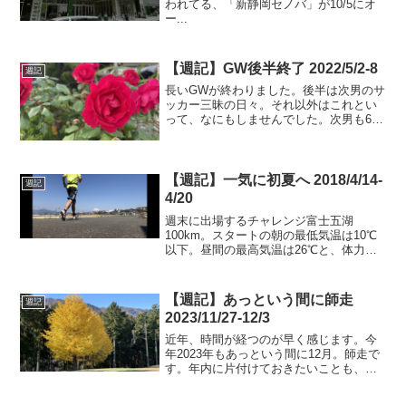
われてる、「新静岡セノバ」が10/5にオ
ー...
【週記】GW後半終了 2022/5/2-8
週記
長いGWが終わりました。後半は次男のサ
ッカー三昧の日々。それ以外はこれとい
って、なにもしませんでした。次男も6年
生となり、来年からは中学生。これまで
は、何かしらサッカーのイベントがあっ
たけど、来年からは違った過ごし方にな
るのかな。
【週記】一気に初夏へ 2018/4/14-
週記
4/20
週末に出場するチャレンジ富士五湖
100km。スタートの朝の最低気温は10℃
以下。昼間の最高気温は26℃と、体力的
にしんどい一日になりそうです。朝の涼
しい時間帯に頑張って、暑くなる昼間は
じっくり走りたいと思っています。
【週記】あっという間に師走
週記
2023/11/27-12/3
近年、時間が経つのが早く感じます。今
年2023年もあっという間に12月。師走で
す。年内に片付けておきたいことも、い
くつかあります。安心して年が越せるよ
うに、頑張ります。