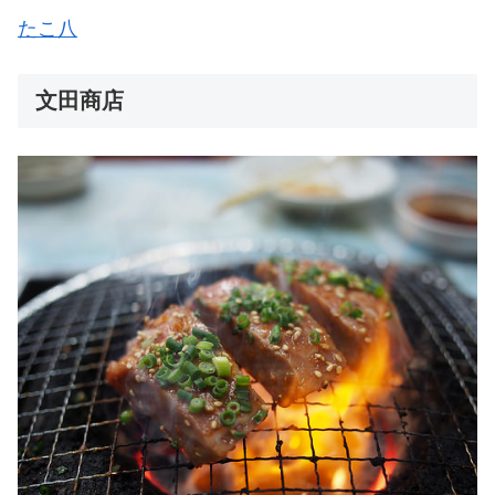
たこ八
文田商店