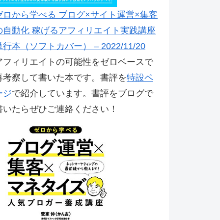
ゼロから学べる ブログ×サイト運営×集客
の自動化 稼げるアフィリエイト実践講座
単行本（ソフトカバー） – 2022/11/20
アフィリエイトの可能性をゼロベースで
再考察して書いた本です。書評を
特設ペ
ージ
で紹介しています。書評をブログで
書いたらぜひご連絡ください！