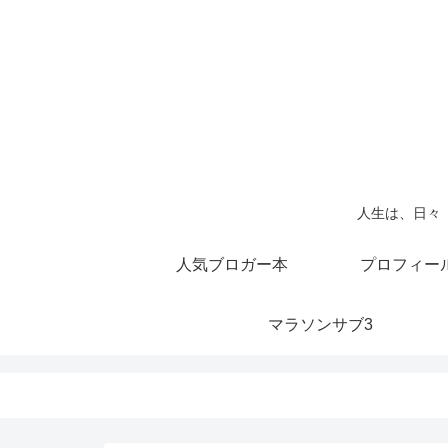
人生は、日々
人気ブロガー本
プロフィー
マラソンサブ3