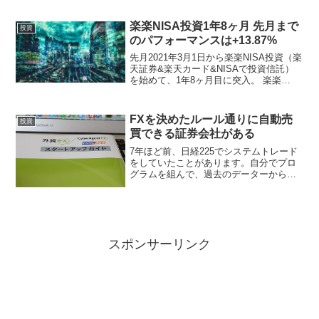
ダウは最高値の更新を継続。我が家もそ
の恩恵を受けて、年初からの投資資産の
楽楽NISA投資1年8ヶ月 先月まで
投資
増減は約+40%と、大幅...
のパフォーマンスは+13.87%
先月2021年3月1日から楽楽NISA投資（楽
天証券&楽天カード&NISAで投資信託）
を始めて、1年8ヶ月目に突入。 楽楽
NISA投資1年7ヶ月 先月までのパフォー
マンスは+12.15% 楽楽NISA投資1年6ヶ
月 先月までのパフォーマンス...
FXを決めたルール通りに自動売
投資
買できる証券会社がある
7年ほど前、日経225でシステムトレード
をしていたことがあります。自分でプロ
グラムを組んで、過去のデーターから探
した一番利益が出るルールで機械的に売
買をする投資法です。そこそこ利益出せ
たのですが、毎日の売買注文は自分の手
でする必要があるため...
スポンサーリンク