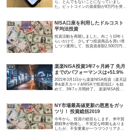
ら、とんでもないことになっていまし
た。ビットコインの資産額が9万円を突破
していました。
NISA口座を利用したドルコスト
投資
平均法投資
投資活動を再開しました。向こう10年く
らいかけて、少しずつ投資商品を買い増
しつつ運用して、投資資産額2,500万円を
目指します。基本は、NISA口座を利用し
たドルコスト平均法投資です。
楽楽NISA投資3年7ヶ月終了 先月
投資
までのパフォーマンスは+51.9%
2021年3月1日から楽楽NISA投資（楽天証
券&楽天カード&NISAで投資信託）を始
めて、3年7ヶ月間終了。 楽楽NISA投資3
年6ヶ月終了 先月までのパフォーマンス
は+46.8% 楽楽NISA投資3年4ヶ月終了 先
月までのパフォーマンス...
NY市場最高値更新の恩恵をガッ
投資
ツリ！ 投資総括2019
今年から、投資の総括もします。米中貿
易戦争が勃発し、不安定な時期もありま
したが、不安要素が一つづつクリアされ
ていくにつれて株価が上昇。ＮＹ市場の