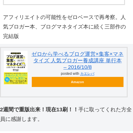
アフィリエイトの可能性をゼロベースで再考察。人
気ブロガー本、ブログマネタイズ本に続く三部作の
完結版
ゼロから学べるブログ運営×集客×マネ
タイズ 人気ブロガー養成講座 単行本
– 2016/10/8
posted with
カエレバ
Amazon
2週間で重版出来！現在13刷！！
手に取ってくれた方全
員に感謝します。