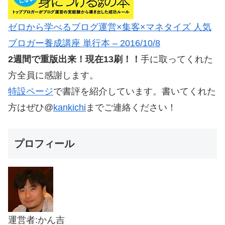
ゼロから学べるブログ運営×集客×マネタイズ 人気
ブロガー養成講座 単行本 – 2016/10/8
2週間で重版出来！現在13刷！！
手に取ってくれた
方全員に感謝します。
特設ページ
で書評を紹介しています。書いてくれた
方はぜひ@
kankichi
までご連絡ください！
プロフィール
運営者:かん吉