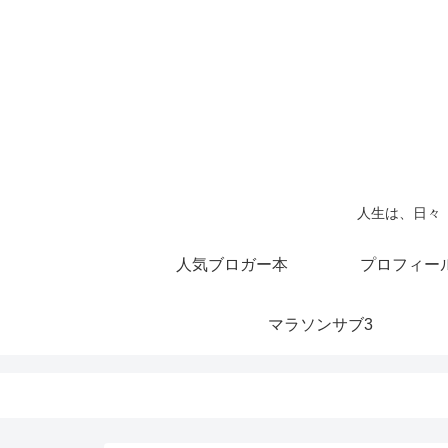
人生は、日々
人気ブロガー本
プロフィー
マラソンサブ3