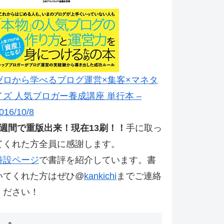
ゼロから学べるブログ運営×集客×マネタ
イズ 人気ブロガー養成講座 単行本 –
016/10/8
2週間で重版出来！現在13刷！！
手に取っ
てくれた方全員に感謝します。
特設ページ
で書評を紹介しています。書
いてくれた方はぜひ@
kankichi
までご連絡
ください！