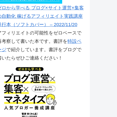
ゼロから学べる ブログ×サイト運営×集客
の自動化 稼げるアフィリエイト実践講座
単行本（ソフトカバー） – 2022/11/20
アフィリエイトの可能性をゼロベースで
再考察して書いた本です。書評を
特設ペ
ージ
で紹介しています。書評をブログで
書いたらぜひご連絡ください！