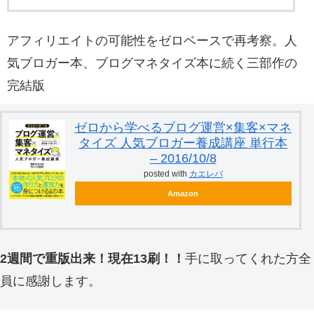
アフィリエイトの可能性をゼロベースで再考察。人
気ブロガー本、ブログマネタイズ本に続く三部作の
完結版
ゼロから学べるブログ運営×集客×マネ
タイズ 人気ブロガー養成講座 単行本
– 2016/10/8
posted with
カエレバ
Amazon
2週間で重版出来！現在13刷！！
手に取ってくれた方全
員に感謝します。