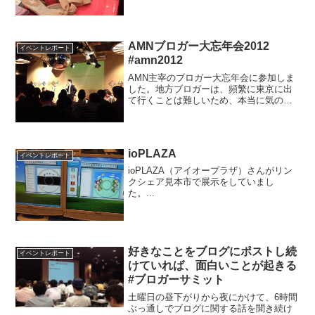
AMNブロガー大忘年会2012
イベントレポート
#amn2012
AMN主宰のブロガー大忘年会に参加しま
した。地方ブロガーは、頻繁に東京に出
て行くことは難しいため、本当に気の合
う人たちとの会か、こうした大人数が集
うイベントにしか参加できません。素晴
らしい機会をありがとうございます。
ioPLAZA
イベントレポート
ioPLAZA（アイオープラザ）さんがリン
クシェア見本市で展示をしていまし
た。...
好きなことをブログにポストし続
イベントレポート
けていれば、面白いことが起きる
#ブロガーサミット
土曜日の昼下がりから夜にかけて、6時間
ぶっ通しでブログに関する話を聞き続け