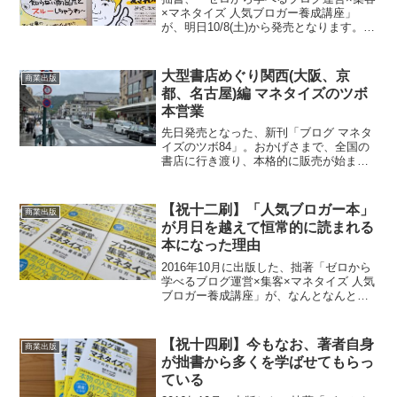
×マネタイズ 人気ブロガー養成講座」
が、明日10/8(土)から発売となります。よ
り多くの人が手にとっていただけるよ
う、書店さん用のポップ(POP)を用意し
ました。データはいつでもダウンロード
大型書店めぐり関西(大阪、京
商業出版
可能になって...
都、名古屋)編 マネタイズのツボ
本営業
先日発売となった、新刊「ブログ マネタ
イズのツボ84」。おかげさまで、全国の
書店に行き渡り、本格的に販売が始まっ
ています。全国の書店でも多くの人が手
にとって欲しいと思い、手作りのPOPを
持参して、東京に引き続き、今回は関西
【祝十二刷】「人気ブロガー本」
商業出版
方面の大型書店へ営...
が月日を越えて恒常的に読まれる
本になった理由
2016年10月に出版した、拙著「ゼロから
学べるブログ運営×集客×マネタイズ 人気
ブロガー養成講座」が、なんとなんと、
十二刷となりました。人気ブロガー本 特
設ページ前回の重版が今年の8月なので。
4ヶ月で重版です。昨年の6月から5度目の
【祝十四刷】今もなお、著者自身
商業出版
重版で...
が拙書から多くを学ばせてもらっ
ている