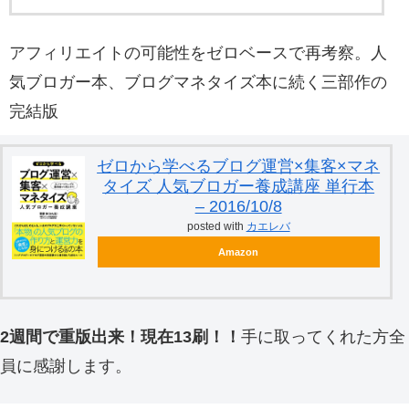
アフィリエイトの可能性をゼロベースで再考察。人
気ブロガー本、ブログマネタイズ本に続く三部作の
完結版
ゼロから学べるブログ運営×集客×マネ
タイズ 人気ブロガー養成講座 単行本
– 2016/10/8
posted with
カエレバ
Amazon
2週間で重版出来！現在13刷！！
手に取ってくれた方全
員に感謝します。