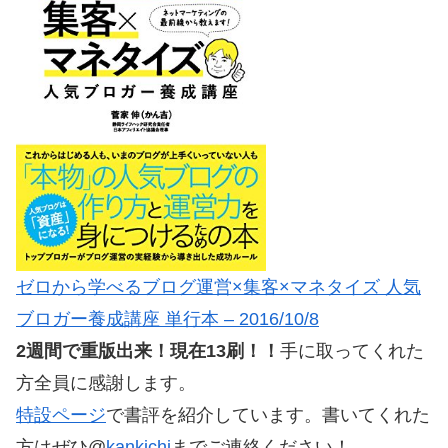
ゼロから学べるブログ運営×集客×マネタイズ 人気
ブロガー養成講座 単行本 – 2016/10/8
2週間で重版出来！現在13刷！！
手に取ってくれた
方全員に感謝します。
特設ページ
で書評を紹介しています。書いてくれた
方はぜひ@
kankichi
までご連絡ください！