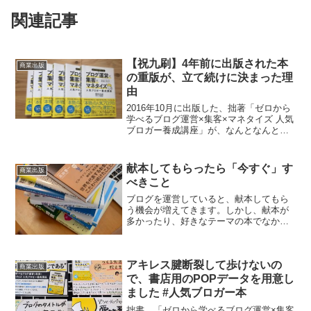
関連記事
【祝九刷】4年前に出版された本
商業出版
の重版が、立て続けに決まった理
由
2016年10月に出版した、拙著「ゼロから
学べるブログ運営×集客×マネタイズ 人気
ブロガー養成講座」が、なんとなんと、
九刷となりました。前回が今年の6月なの
で。3ヶ月弱で重版です。有名な
YouTuberさんにご紹介いただいて、一気
献本してもらったら「今すぐ」す
商業出版
に全国の書...
べきこと
ブログを運営していると、献本してもら
う機会が増えてきます。しかし、献本が
多かったり、好きなテーマの本でなかっ
たりすると、スルーしてしまいがちで
す。どう対応するのがスマートなのでし
ょうか？
アキレス腱断裂して歩けないの
商業出版
で、書店用のPOPデータを用意し
ました #人気ブロガー本
拙書、「ゼロから学べるブログ運営×集客