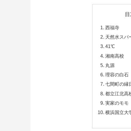
目
西福寺
天然水スパ
41℃
湘南高校
丸源
理容の白石
七間町の縁
都立江北高
実家のモモ
横浜国立大