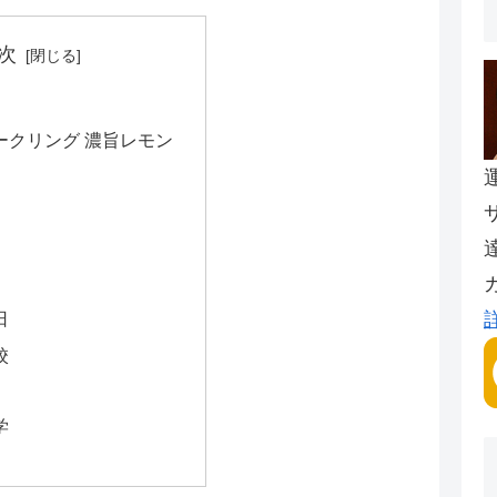
次
ークリング 濃旨レモン
日
校
学