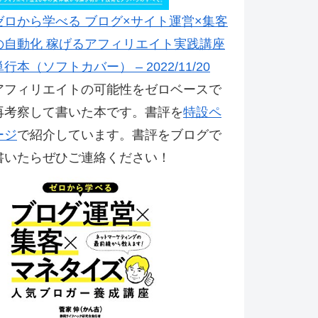
ゼロから学べる ブログ×サイト運営×集客
の自動化 稼げるアフィリエイト実践講座
単行本（ソフトカバー） – 2022/11/20
アフィリエイトの可能性をゼロベースで
再考察して書いた本です。書評を
特設ペ
ージ
で紹介しています。書評をブログで
書いたらぜひご連絡ください！