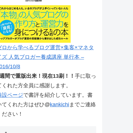
ゼロから学べるブログ運営×集客×マネタ
イズ 人気ブロガー養成講座 単行本 –
016/10/8
2週間で重版出来！現在13刷！！
手に取っ
てくれた方全員に感謝します。
特設ページ
で書評を紹介しています。書
いてくれた方はぜひ@
kankichi
までご連絡
ください！