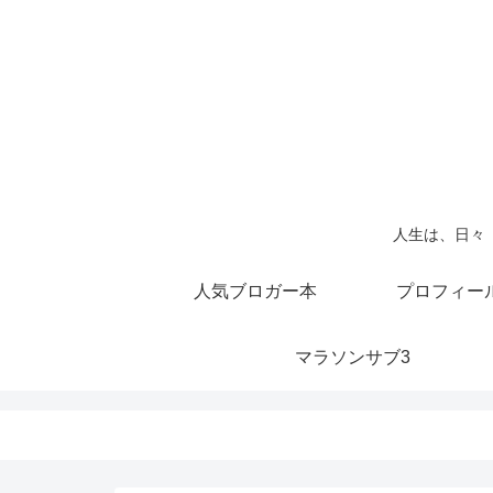
人生は、日々
人気ブロガー本
プロフィー
マラソンサブ3