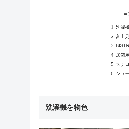
目
洗濯
富士
BIST
居酒
スシ
シュ
洗濯機を物色