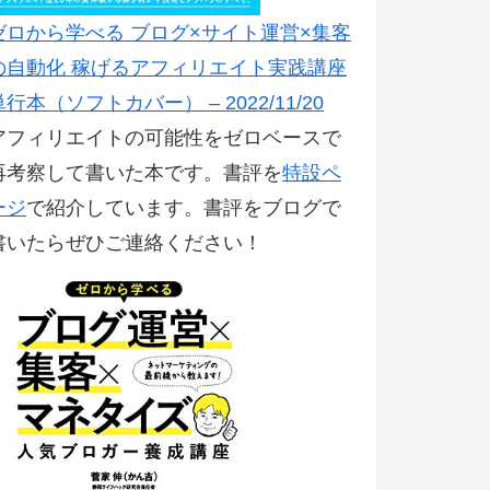
ゼロから学べる ブログ×サイト運営×集客
の自動化 稼げるアフィリエイト実践講座
単行本（ソフトカバー） – 2022/11/20
アフィリエイトの可能性をゼロベースで
再考察して書いた本です。書評を
特設ペ
ージ
で紹介しています。書評をブログで
書いたらぜひご連絡ください！