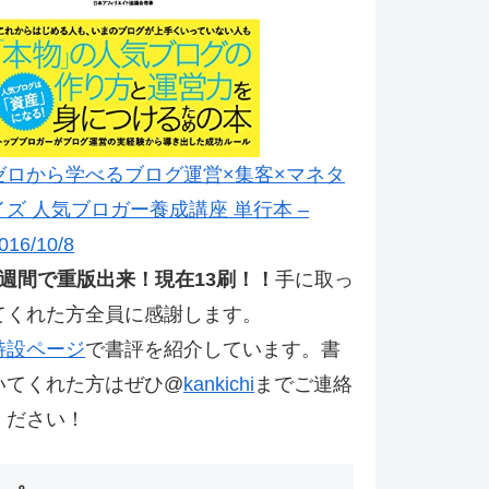
ゼロから学べるブログ運営×集客×マネタ
イズ 人気ブロガー養成講座 単行本 –
016/10/8
2週間で重版出来！現在13刷！！
手に取っ
てくれた方全員に感謝します。
特設ページ
で書評を紹介しています。書
いてくれた方はぜひ@
kankichi
までご連絡
ください！