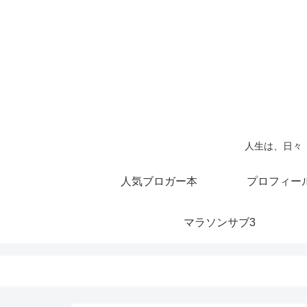
人生は、日々
人気ブロガー本
プロフィー
マラソンサブ3