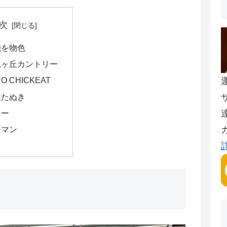
次
機を物色
見ヶ丘カントリー
RO CHICKEAT
屋たぬき
ロー
ーマン