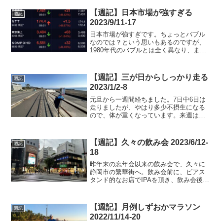
【週記】日本市場が強すぎる
週記
2023/9/11-17
日本市場が強すぎです。ちょっとバブル
なのでは？という思いもあるのですが、
1980年代のバブルとは全く異なり、まだ
これでも割安だとか。本当のバブルは米
国の方らしいです。なんとか市場にくら
いついて、資産を伸ばしたいです。貧乏
【週記】三が日からしっかり走る
週記
人にとって、絶好のチ...
2023/1/2-8
元旦から一週間経ちました。7日中6日は
走りましたが、やはり多少不摂生になる
ので、体が重くなっています。来週は駅
伝大会に出場するので、この一週間は節
制したいと思います。週末はスピード練
習をこなしました。
【週記】久々の飲み会 2023/6/12-
週記
18
昨年末の忘年会以来の飲み会で、久々に
静岡市の繁華街へ。飲み会前に、ビアス
タンド的なお店でIPAを頂き、飲み会後は
〆ラーメン。楽しい時間を過ごせまし
た。
【週記】月例しずおかマラソン
週記
2022/11/14-20