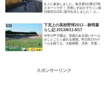
久々に参加しました。毎月第3土曜日7時
スタートです！ 月例しずおかマラソン新
刊発売11/19に新刊を出しました！ 人気
ブロガー本、ブログマネタイズ本に続
く、商業出版三部作の完結版は、稼げる
アフィリエイト本です。一生懸命書きま
下克上の高校野球2013 – 静岡暮
週記
した。たくさんの...
らし記 2013/8/11-8/17
今年の甲子園は、実績のある強いチーム
がことごとく破れる展開。昨日8/17のゲ
ームを観ても、大阪桐蔭、済美、常葉菊
川がベスト8を目指して敗退。どこのチー
ムが優勝するのか、まったく読めないで
すね。熱い試合がまだまだ続きます。
スポンサーリンク