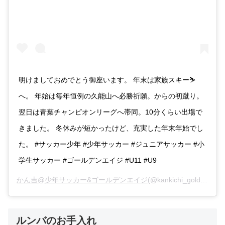
明けましておめでとう御座います。 年末は家族スキー⛷
へ。 年始は毎年恒例の久能山へ必勝祈願。からの初蹴り。
翌日は青葉チャンピオンリーグへ帯同。10分くらい出場で
きました。 冬休みが短かったけど、充実した年末年始でし
た。 #サッカー少年 #少年サッカー #ジュニアサッカー #小
学生サッカー #ゴールデンエイジ #U11 #U9
かん吉@少年サッカー&ゴールデンエイジ
(@kankichi_golden_age)がシェアした投稿 –
ルンバのお手入れ