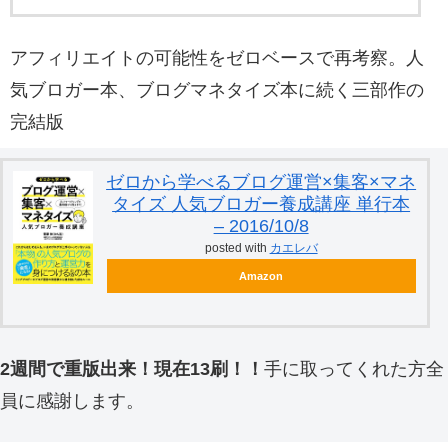
アフィリエイトの可能性をゼロベースで再考察。人
気ブロガー本、ブログマネタイズ本に続く三部作の
完結版
ゼロから学べるブログ運営×集客×マネ
タイズ 人気ブロガー養成講座 単行本
– 2016/10/8
posted with
カエレバ
Amazon
2週間で重版出来！現在13刷！！
手に取ってくれた方全
員に感謝します。