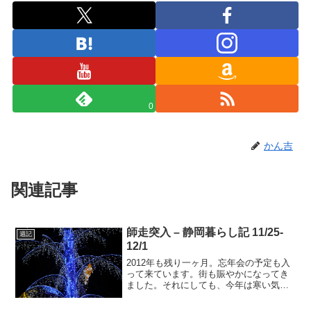
0
かん吉
関連記事
師走突入 – 静岡暮らし記 11/25-
週記
12/1
2012年も残り一ヶ月。忘年会の予定も入
って来ています。街も賑やかになってき
ました。それにしても、今年は寒い気が
します。すでに、ダウンジャケットでち
ょうど良い感じです。