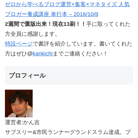
ゼロから学べるブログ運営×集客×マネタイズ 人気
ブロガー養成講座 単行本 – 2016/10/8
2週間で重版出来！現在13刷！！
手に取ってくれた
方全員に感謝します。
特設ページ
で書評を紹介しています。書いてくれた
方はぜひ@
kankichi
までご連絡ください！
プロフィール
運営者:かん吉
サブスリー&市民ランナーグランドスラム達成。ブ