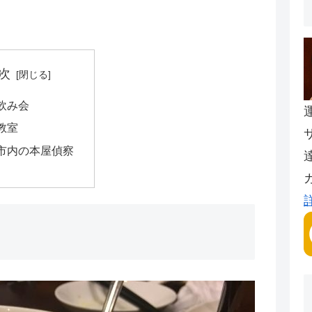
次
飲み会
教室
市内の本屋偵察