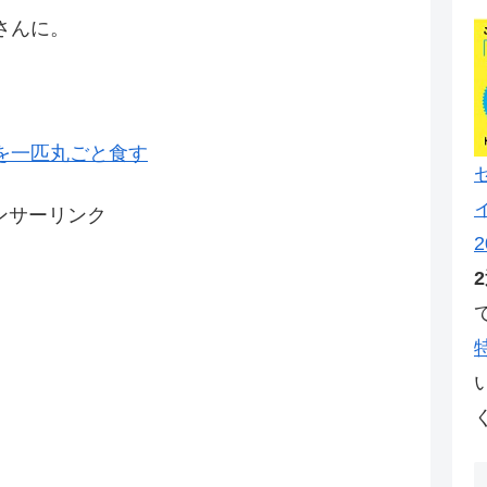
さんに。
。
を一匹丸ごと食す
ンサーリンク
2