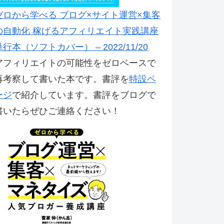
ゼロから学べる ブログ×サイト運営×集客
の自動化 稼げるアフィリエイト実践講座
単行本（ソフトカバー） – 2022/11/20
アフィリエイトの可能性をゼロベースで
再考察して書いた本です。書評を
特設ペ
ージ
で紹介しています。書評をブログで
書いたらぜひご連絡ください！