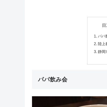
目
パパ
陸上
静岡
パパ飲み会