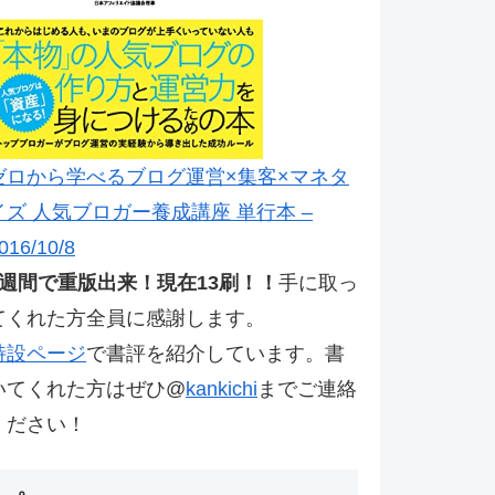
ゼロから学べるブログ運営×集客×マネタ
イズ 人気ブロガー養成講座 単行本 –
016/10/8
2週間で重版出来！現在13刷！！
手に取っ
てくれた方全員に感謝します。
特設ページ
で書評を紹介しています。書
いてくれた方はぜひ@
kankichi
までご連絡
ください！