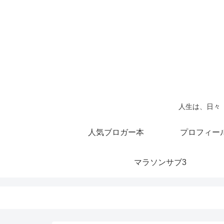
人生は、日々
人気ブロガー本
プロフィー
マラソンサブ3