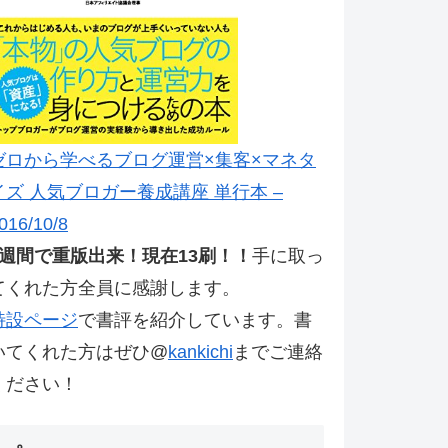
ゼロから学べるブログ運営×集客×マネタ
イズ 人気ブロガー養成講座 単行本 –
016/10/8
2週間で重版出来！現在13刷！！
手に取っ
てくれた方全員に感謝します。
特設ページ
で書評を紹介しています。書
いてくれた方はぜひ@
kankichi
までご連絡
ください！