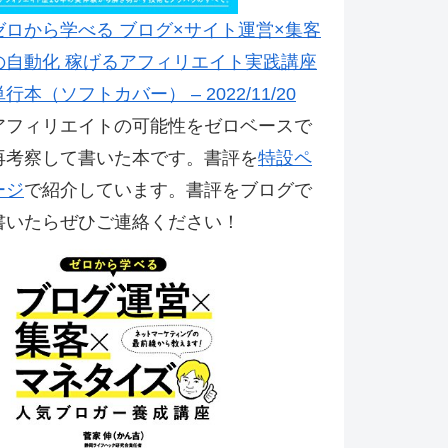
ゼロから学べる ブログ×サイト運営×集客
の自動化 稼げるアフィリエイト実践講座
単行本（ソフトカバー） – 2022/11/20
アフィリエイトの可能性をゼロベースで
再考察して書いた本です。書評を
特設ペ
ージ
で紹介しています。書評をブログで
書いたらぜひご連絡ください！