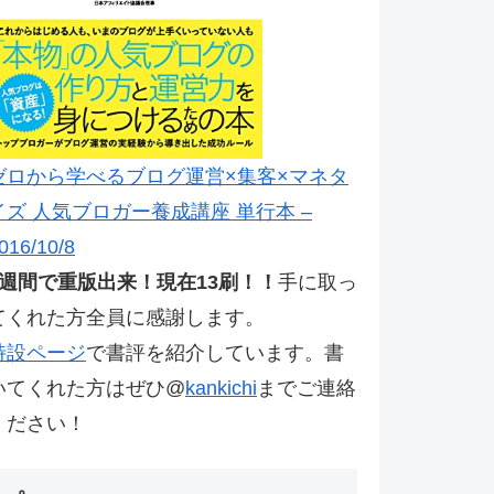
ゼロから学べるブログ運営×集客×マネタ
イズ 人気ブロガー養成講座 単行本 –
016/10/8
2週間で重版出来！現在13刷！！
手に取っ
てくれた方全員に感謝します。
特設ページ
で書評を紹介しています。書
いてくれた方はぜひ@
kankichi
までご連絡
ください！