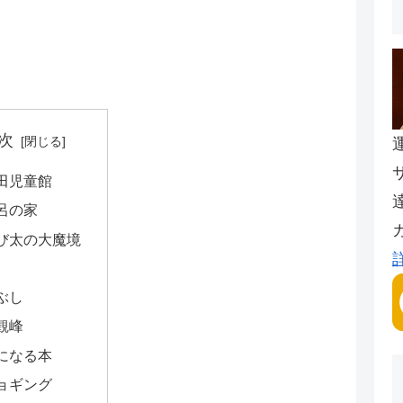
次
田児童館
呂の家
び太の大魔境
ぶし
観峰
になる本
ョギング