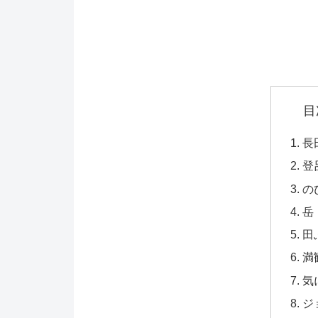
目
長
登
の
岳
田
満
気
ジ