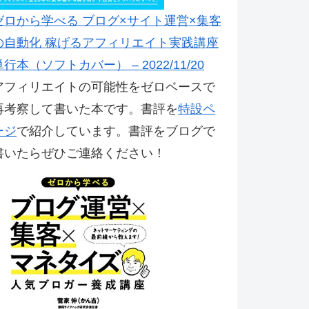
ゼロから学べる ブログ×サイト運営×集客
の自動化 稼げるアフィリエイト実践講座
単行本（ソフトカバー） – 2022/11/20
アフィリエイトの可能性をゼロベースで
再考察して書いた本です。書評を
特設ペ
ージ
で紹介しています。書評をブログで
書いたらぜひご連絡ください！