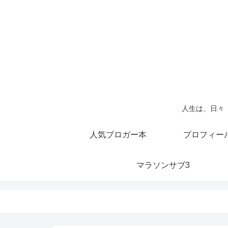
人生は、日々
人気ブロガー本
プロフィー
マラソンサブ3