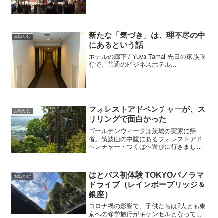
新たな「気づき」は、理不尽の中
お出かけ
にあるという話
ホテルの廊下 / Yuya Tamai 先日の家族旅
行で、普通のビジネスホテル...
フォレストアドベンチャーが、ス
お出かけ
リリングで面白かった
ゴールデンウィークは茨城の実家に帰
省。筑波山の中腹にあるフォレストアド
ベンチャー・つくばへ遊びに行きまし
た。とても楽しかったので、レポートし
ます。
はとバス初体験 TOKYOパノラマ
お出かけ
ドライブ（レインボーブリッジ＆
銀座）
コロナ禍の影響で、子供たちは2人とも東
京への修学旅行がキャンセルとなってし