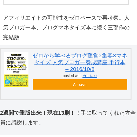
アフィリエイトの可能性をゼロベースで再考察。人
気ブロガー本、ブログマネタイズ本に続く三部作の
完結版
ゼロから学べるブログ運営×集客×マネ
タイズ 人気ブロガー養成講座 単行本
– 2016/10/8
posted with
カエレバ
Amazon
2週間で重版出来！現在13刷！！
手に取ってくれた方全
員に感謝します。