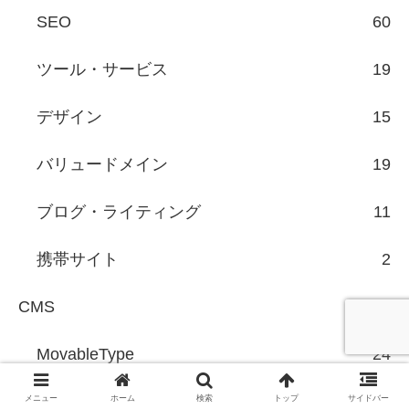
SEO
60
ツール・サービス
19
デザイン
15
バリュードメイン
19
ブログ・ライティング
11
携帯サイト
2
CMS
92
MovableType
24
WordPress
68
メニュー
ホーム
検索
トップ
サイドバー