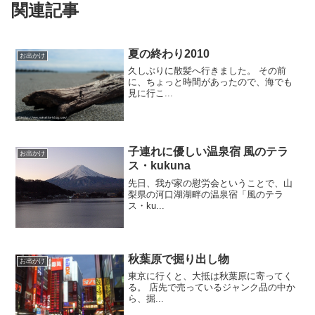
関連記事
夏の終わり2010
お出かけ
久しぶりに散髪へ行きました。 その前
に、ちょっと時間があったので、海でも
見に行こ...
子連れに優しい温泉宿 風のテラ
お出かけ
ス・kukuna
先日、我が家の慰労会ということで、山
梨県の河口湖湖畔の温泉宿「風のテラ
ス・ku...
秋葉原で掘り出し物
お出かけ
東京に行くと、大抵は秋葉原に寄ってく
る。 店先で売っているジャンク品の中か
ら、掘...