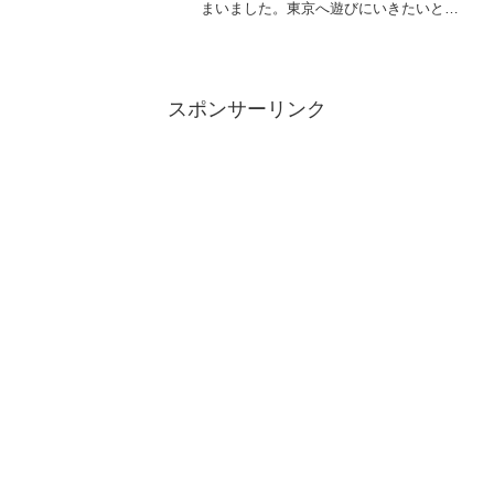
まいました。東京へ遊びにいきたいとい
うので、一泊二日で東京観光をしてきま
した。
スポンサーリンク