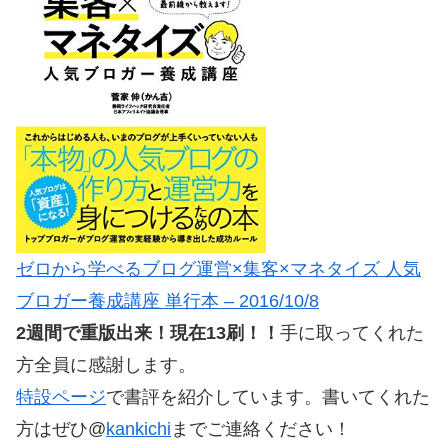
ゼロから学べるブログ運営×集客×マネタイズ 人気
ブロガー養成講座 単行本 – 2016/10/8
2週間で重版出来！現在13刷！！
手に取ってくれた
方全員に感謝します。
特設ページ
で書評を紹介しています。書いてくれた
方はぜひ@
kankichi
までご連絡ください！