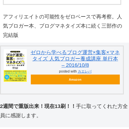
アフィリエイトの可能性をゼロベースで再考察。人
気ブロガー本、ブログマネタイズ本に続く三部作の
完結版
ゼロから学べるブログ運営×集客×マネ
タイズ 人気ブロガー養成講座 単行本
– 2016/10/8
posted with
カエレバ
Amazon
2週間で重版出来！現在13刷！！
手に取ってくれた方全
員に感謝します。