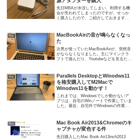
源アダプターを購入
先日MBAが水没してしまい、利用する機
会が失われてしまったのですが、せっか
く購入したので、ご紹介しておきます。
Macbook Pro 電源アダプタ【PSE認証】
60W MagSafe L型 充電器 Mac 互換電源
アダプタ L字コネクタ M...
MacBookAirの音が鳴らなくなっ
Mac
た
次男が使っていたMacBookAirが、突然音
がならなくなりました。主にマインクラ
フトで遊んだり、Youtubeなどを見るため
に使っていたので。音が鳴らないのは致
命的です。色々手を尽くしましたが、復
活せず。手持ちのBluetoothのイヤホ...
Parallels DesktopとWinodws11
Mac
を格安購入してM2Macで
Winodws11を動かす！
これまでは、Windowsでしか動かないア
プリは、自宅のWinノートで作業していま
した。最近、自宅外でWindowsの作業を
する機会が増えてきたので、メインで利
用しているMBAに、Windowsをインスト
ールすることにしました。
Mac Book Air2013&Chromeのキ
Mac
ャプチャが変色する件
先日購入したMac Book Air13inch2013