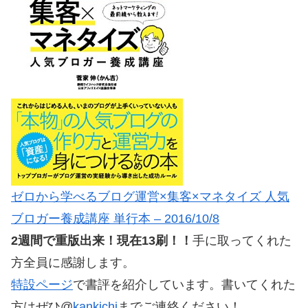
ゼロから学べるブログ運営×集客×マネタイズ 人気
ブロガー養成講座 単行本 – 2016/10/8
2週間で重版出来！現在13刷！！
手に取ってくれた
方全員に感謝します。
特設ページ
で書評を紹介しています。書いてくれた
方はぜひ@
kankichi
までご連絡ください！