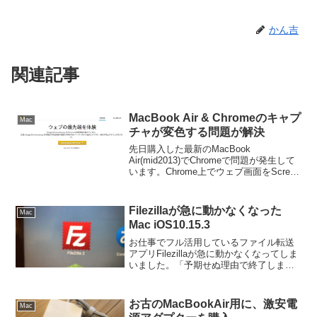
かん吉
関連記事
MacBook Air & Chromeのキャプ
Mac
チャが変色する問題が解決
先日購入した最新のMacBook
Air(mid2013)でChromeで問題が発生して
います。Chrome上でウェブ画面をScreen
Capture(by Google)拡張機能でキャプチャ
しようとすると、キャプチャ画像が変色
してしまう...
Filezillaが急に動かなくなった
Mac
Mac iOS10.15.3
お仕事でフル活用しているファイル転送
アプリFilezillaが急に動かなくなってしま
いました。「予期せぬ理由で終了しまし
た」という表示が出てしまい、アプリが
立ち上がりません。焦って、アプリを再
インストールしようとしたら、今度は
お古のMacBookAir用に、激安電
Mac
「開くとコンピ...