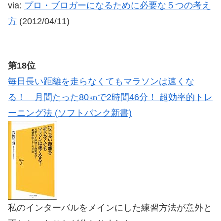
via:
プロ・ブロガーになるために必要な５つの考え
方
(2012/04/11)
第18位
毎日長い距離を走らなくてもマラソンは速くな
る！ 月間たった80㎞で2時間46分！ 超効率的トレ
ーニング法 (ソフトバンク新書)
私のインターバルをメインにした練習方法が意外と