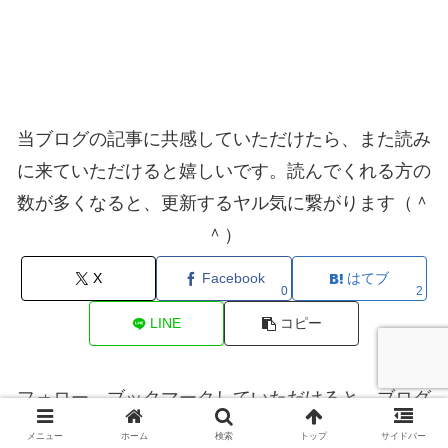
当ブログの記事に共感していただけたら、また読み
に来ていただけると嬉しいです。読んでくれる方の
数が多くなると、更新するヤル気に繋がります（＾
＾）
X
Facebook
はてブ
0
2
LINE
コピー
フォロー、ブックマークしていただけると、ブログ
更新を見逃しません
メニュー
ホーム
検索
トップ
サイドバー