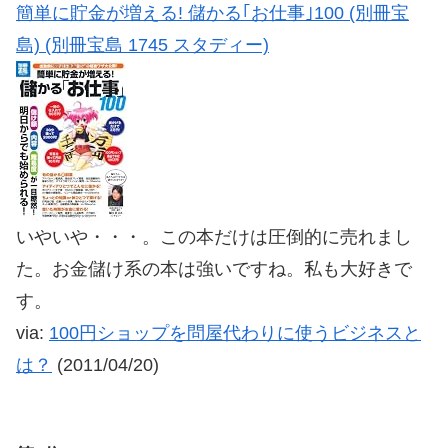
簡単に貯金が増える! 儲かる｢お仕事｣100 (別冊宝
島) (別冊宝島 1745 スタディー)
いやいや・・・。この本だけは圧倒的に売れまし
た。お金儲け系の本は強いですね。私も大好きで
す。
via:
100円ショップを問屋代わりに使うビジネスと
は？
(2011/04/20)