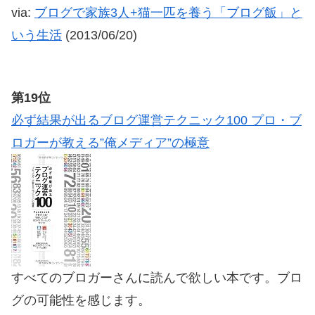
via:
ブログで家族3人+猫一匹を養う「ブログ飯」と
いう生活
(2013/06/20)
第19位
必ず結果が出るブログ運営テクニック100 プロ・ブ
ロガーが教える”俺メディア”の極意
すべてのブロガーさんに読んで欲しい本です。ブロ
グの可能性を感じます。