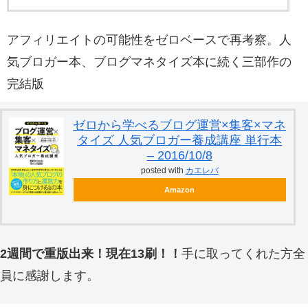
アフィリエイトの可能性をゼロベースで再考察。人
気ブロガー本、ブログマネタイズ本に続く三部作の
完結版
ゼロから学べるブログ運営×集客×マネ
タイズ 人気ブロガー養成講座 単行本
– 2016/10/8
posted with
カエレバ
Amazon
2週間で重版出来！現在13刷！！
手に取ってくれた方全
員に感謝します。