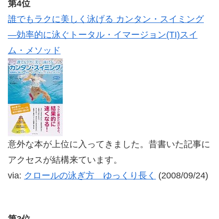
第4位
誰でもラクに美しく泳げる カンタン・スイミング
―効率的に泳ぐトータル・イマージョン(TI)スイ
ム・メソッド
意外な本が上位に入ってきました。昔書いた記事に
アクセスが結構来ています。
via:
クロールの泳ぎ方 ゆっくり長く
(2008/09/24)
第3位