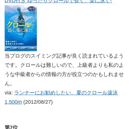
DVD付き ゆったりクロールで長く、楽に泳ぐ!
当ブログのスイミング記事が良く読まれているよう
です。クロールは難しいので、上級者よりも私のよ
うな中級者からの情報の方が役立つのかもしれませ
ん。
via:
ランナーにお勧めしたい、夏のクロール遠泳
1,500m
(2012/08/27)
第7位