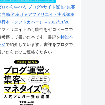
ゼロから学べる ブログ×サイト運営×集客
の自動化 稼げるアフィリエイト実践講座
単行本（ソフトカバー） – 2022/11/20
アフィリエイトの可能性をゼロベースで
再考察して書いた本です。書評を
特設ペ
ージ
で紹介しています。書評をブログで
書いたらぜひご連絡ください！