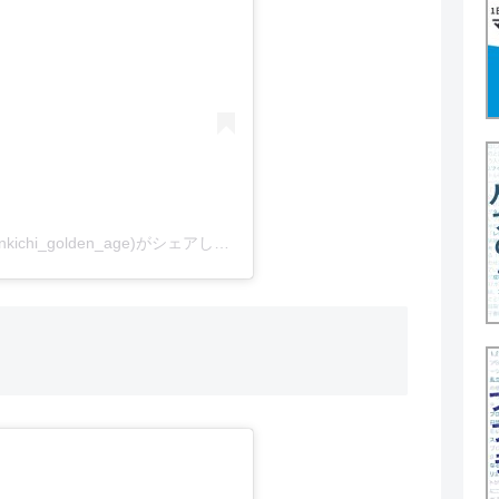
かん吉@少年サッカー&ゴールデンエイジ(@kankichi_golden_age)がシェアした投稿