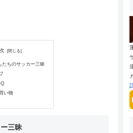
次
もたちのサッカー三昧
フ
BQ
買い物
カー三昧