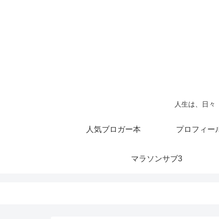
人生は、日々
人気ブロガー本
プロフィー
マラソンサブ3