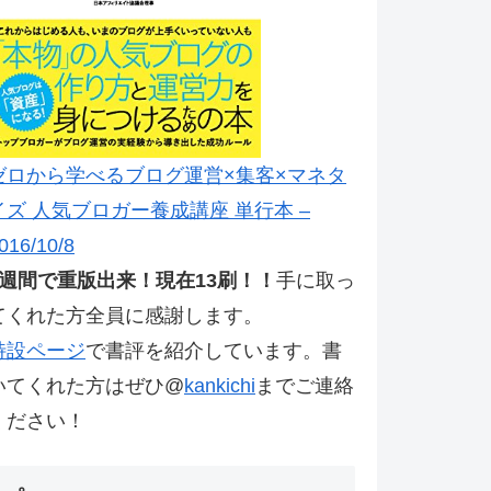
ゼロから学べるブログ運営×集客×マネタ
イズ 人気ブロガー養成講座 単行本 –
016/10/8
2週間で重版出来！現在13刷！！
手に取っ
てくれた方全員に感謝します。
特設ページ
で書評を紹介しています。書
いてくれた方はぜひ@
kankichi
までご連絡
ください！