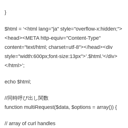
}
$html = ‘<html lang="ja" style="overflow-x:hidden;">
<head><META http-equiv="Content-Type"
content="text/html; charset=utf-8"></head><div
style="width:600px;font-size:13px">’.$html.'</div>
</html>’;
echo $html;
//同時呼び出し関数
function multiRequest($data, $options = array()) {
// array of curl handles