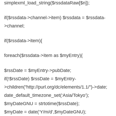
simplexml_load_string($rssdataRaw[$n]);
if($rssdata->channel->item) $rssdata = $rssdata-
>channel;
if($rssdata->item){
foreach($rssdata->item as $myEntry){
$rssDate = $myEntry->pubDate;
if(!$rssDate) $rssDate = $myEntry-
>children("http://purl.org/dc/elements/1.1/")->date;
date_default_timezone_set(‘Asia/Tokyo’);
$myDateGNU = strtotime($rssDate);
$myDate = date(‘Y/m/d’,$myDateGNU);