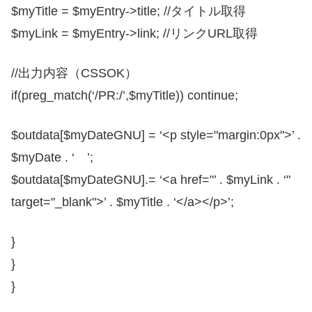
$myTitle = $myEntry->title; //タイトル取得
$myLink = $myEntry->link; //リンクURL取得
//出力内容（CSSOK）
if(preg_match(‘/PR:/’,$myTitle)) continue;
$outdata[$myDateGNU] = ‘<p style="margin:0px">’ .
$myDate . ‘ ’;
$outdata[$myDateGNU].= ‘<a href="’ . $myLink . ‘"
target="_blank">’ . $myTitle . ‘</a></p>’;
}
}
}