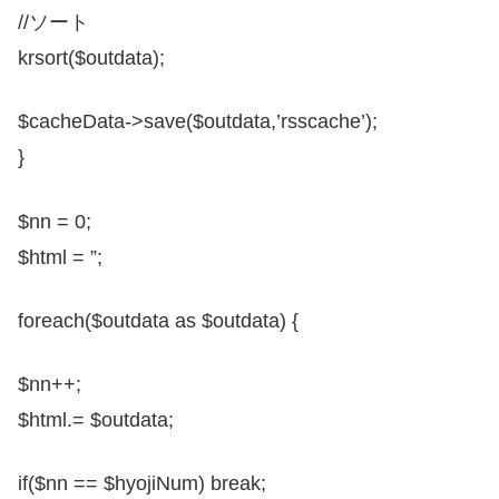
//ソート
krsort($outdata);
$cacheData->save($outdata,’rsscache’);
}
$nn = 0;
$html = ”;
foreach($outdata as $outdata) {
$nn++;
$html.= $outdata;
if($nn == $hyojiNum) break;