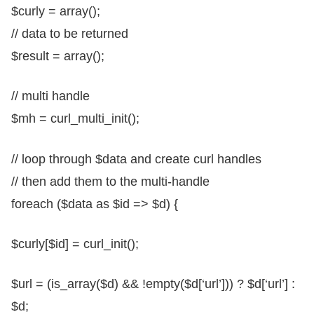
$curly = array();
// data to be returned
$result = array();
// multi handle
$mh = curl_multi_init();
// loop through $data and create curl handles
// then add them to the multi-handle
foreach ($data as $id => $d) {
$curly[$id] = curl_init();
$url = (is_array($d) && !empty($d[‘url’])) ? $d[‘url’] :
$d;