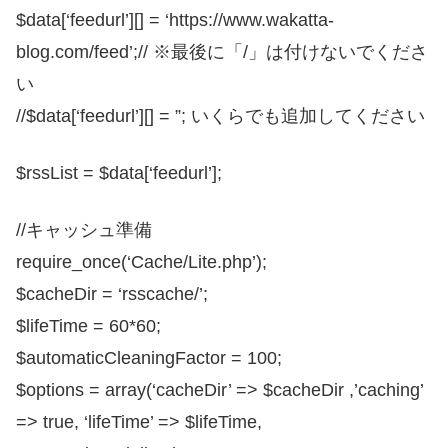
$data[‘feedurl’][] = ‘https://www.wakatta-
blog.com/feed’;// ※最後に「/」は付けないでくださ
い
//$data[‘feedurl’][] = ”; いくらでも追加してください
$rssList = $data[‘feedurl’];
//キャッシュ準備
require_once(‘Cache/Lite.php’);
$cacheDir = ‘rsscache/’;
$lifeTime = 60*60;
$automaticCleaningFactor = 100;
$options = array(‘cacheDir’ => $cacheDir ,’caching’
=> true, ‘lifeTime’ => $lifeTime,