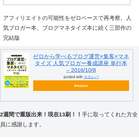
アフィリエイトの可能性をゼロベースで再考察。人
気ブロガー本、ブログマネタイズ本に続く三部作の
完結版
ゼロから学べるブログ運営×集客×マネ
タイズ 人気ブロガー養成講座 単行本
– 2016/10/8
posted with
カエレバ
Amazon
2週間で重版出来！現在13刷！！
手に取ってくれた方全
員に感謝します。