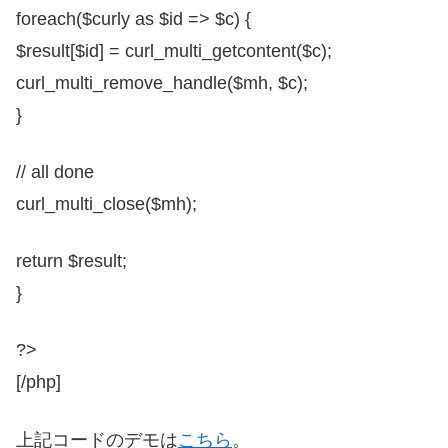
foreach($curly as $id => $c) {
$result[$id] = curl_multi_getcontent($c);
curl_multi_remove_handle($mh, $c);
}
// all done
curl_multi_close($mh);
return $result;
}
?>
[/php]
上記コードのデモは
こちら
。