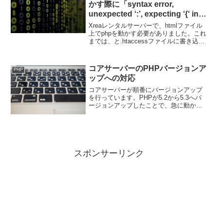
かす際に「syntax error,
unexpected ‘:’, expecting ‘{‘ in
…」エラーが発生
Xreaレンタルサーバーで、htmlファイル
上でphpを動かす必要がありました。これ
までは、と.htaccessファイルに書き込ん
でOKだったのですが、今回は、というエ
ラーが出てしまいました。
コアサーバーのPHPバージョンア
PHP
ップへの対応
コアサーバーが順番にバージョンアップ
を行っています。PHPが5.2から5.3へバ
ージョンアップしたことで、急に動かな
くなるプログラムが続出して、その都度
対応をしています。エラーが出るポイン
トはほぼ決まっているので、まとめてお
きます。
スポンサーリンク