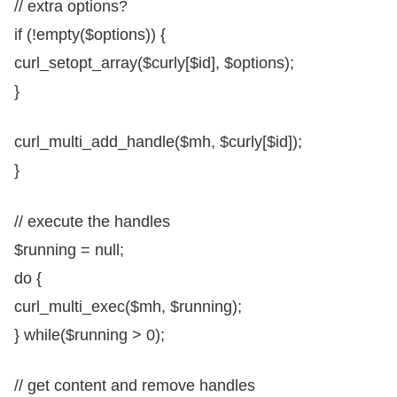
// extra options?
if (!empty($options)) {
curl_setopt_array($curly[$id], $options);
}
curl_multi_add_handle($mh, $curly[$id]);
}
// execute the handles
$running = null;
do {
curl_multi_exec($mh, $running);
} while($running > 0);
// get content and remove handles