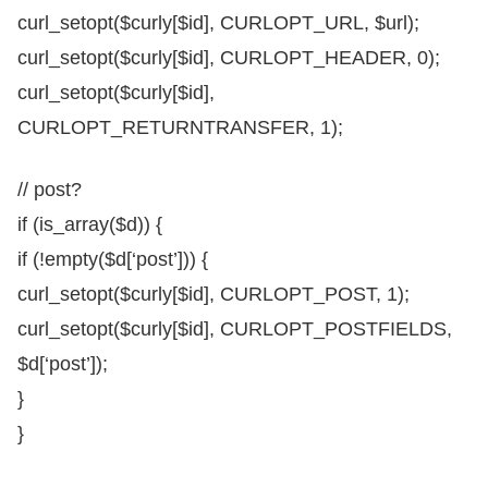
curl_setopt($curly[$id], CURLOPT_URL, $url);
curl_setopt($curly[$id], CURLOPT_HEADER, 0);
curl_setopt($curly[$id],
CURLOPT_RETURNTRANSFER, 1);
// post?
if (is_array($d)) {
if (!empty($d[‘post’])) {
curl_setopt($curly[$id], CURLOPT_POST, 1);
curl_setopt($curly[$id], CURLOPT_POSTFIELDS,
$d[‘post’]);
}
}