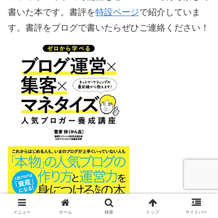
書いた本です。書評を
特設ページ
で紹介していま
す。書評をブログで書いたらぜひご連絡ください！
メニュー
ホーム
検索
トップ
サイドバー
ゼロから学べるブログ運営×集客×マネタイズ 人気