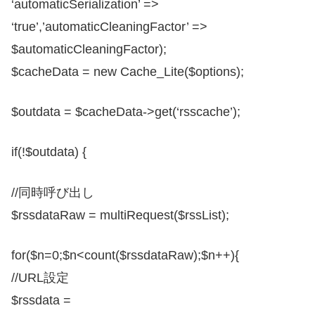
‘automaticSerialization’ =>
‘true’,’automaticCleaningFactor’ =>
$automaticCleaningFactor);
$cacheData = new Cache_Lite($options);
$outdata = $cacheData->get(‘rsscache’);
if(!$outdata) {
//同時呼び出し
$rssdataRaw = multiRequest($rssList);
for($n=0;$n<count($rssdataRaw);$n++){
//URL設定
$rssdata =