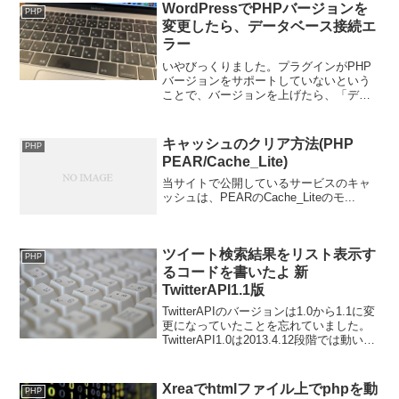
WordPressでPHPバージョンを
PHP
変更したら、データベース接続エ
ラー
いやびっくりました。プラグインがPHP
バージョンをサポートしていないという
ことで、バージョンを上げたら、「デー
タベース接続エラー」が出てしまって、
表示されなくなってしまいました。
MySQLの接続パスワードを設定し直すこ
キャッシュのクリア方法(PHP
PHP
とで、復帰できました。
PEAR/Cache_Lite)
当サイトで公開しているサービスのキャ
ッシュは、PEARのCache_Liteのモ...
ツイート検索結果をリスト表示す
PHP
るコードを書いたよ 新
TwitterAPI1.1版
TwitterAPIのバージョンは1.0から1.1に変
更になっていたことを忘れていました。
TwitterAPI1.0は2013.4.12段階では動いて
いましたが、いつ停止してもおかしくな
い状況です。ツイート検索結果をリスト
表示しているサービ...
Xreaでhtmlファイル上でphpを動
PHP