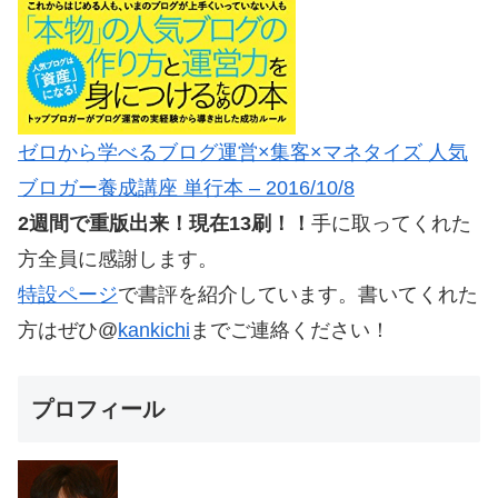
ゼロから学べるブログ運営×集客×マネタイズ 人気
ブロガー養成講座 単行本 – 2016/10/8
2週間で重版出来！現在13刷！！
手に取ってくれた
方全員に感謝します。
特設ページ
で書評を紹介しています。書いてくれた
方はぜひ@
kankichi
までご連絡ください！
プロフィール