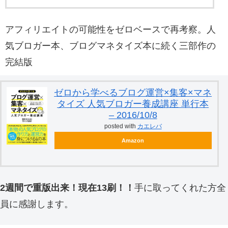
アフィリエイトの可能性をゼロベースで再考察。人
気ブロガー本、ブログマネタイズ本に続く三部作の
完結版
ゼロから学べるブログ運営×集客×マネ
タイズ 人気ブロガー養成講座 単行本
– 2016/10/8
posted with
カエレバ
Amazon
2週間で重版出来！現在13刷！！
手に取ってくれた方全
員に感謝します。