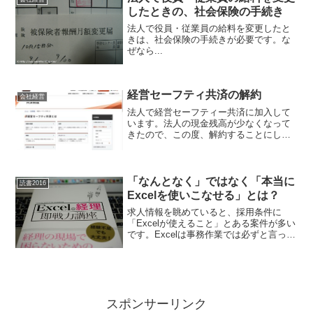
したときの、社会保険の手続き
法人で役員・従業員の給料を変更したと
きは、社会保険の手続きが必要です。な
ぜなら...
経営セーフティ共済の解約
会社経営
法人で経営セーフティー共済に加入して
います。法人の現金残高が少なくなって
きたので、この度、解約することにしま
した。これまでの掛け金が、すべて戻っ
てきます。
「なんとなく」ではなく「本当に
読書2016
Excelを使いこなせる」とは？
求人情報を眺めていると、採用条件に
「Excelが使えること」とある案件が多い
です。Excelは事務作業では必ずと言って
も良いほどに使われてるソフトです。多
くの人がそこそこ使えるでしょう。しか
し、経理の現場では「経理=Excel」と言
っても良...
スポンサーリンク