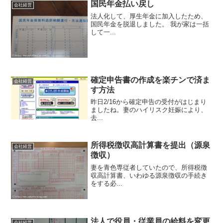
国民年金払い戻し
会社経営
法人化して、厚生年金に加入したため、
国民年金を脱退しました。 我が家は一括
して一...
確定申告書の作成を楽チンで済ま
会社経営
す方法
昨日2/16から確定申告の受付がはじまり
ましたね。妻のハイリスク妊娠により、
去...
所得税徴収高計算書を提出（源泉
会社経営
徴収）
妻を青色専従者していたので、所得税徴
収高計算書、いわゆる源泉徴収の手続き
をする必...
法人で役員・従業員の給料を変更
会社経営