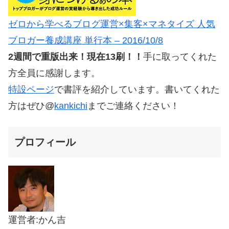
ゼロから学べるブログ運営×集客×マネタイズ 人気
ブロガー養成講座 単行本 – 2016/10/8
2週間で重版出来！現在13刷！！
手に取ってくれた
方全員に感謝します。
特設ページ
で書評を紹介しています。書いてくれた
方はぜひ@
kankichi
までご連絡ください！
プロフィール
運営者:かん吉