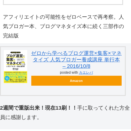
アフィリエイトの可能性をゼロベースで再考察。人
気ブロガー本、ブログマネタイズ本に続く三部作の
完結版
ゼロから学べるブログ運営×集客×マネ
タイズ 人気ブロガー養成講座 単行本
– 2016/10/8
posted with
カエレバ
Amazon
2週間で重版出来！現在13刷！！
手に取ってくれた方全
員に感謝します。