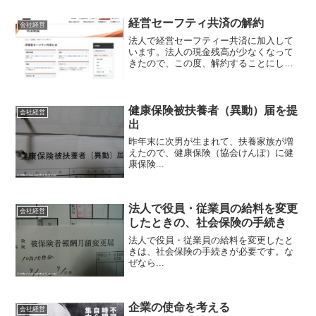
経営セーフティ共済の解約
会社経営
法人で経営セーフティー共済に加入して
います。法人の現金残高が少なくなって
きたので、この度、解約することにしま
した。これまでの掛け金が、すべて戻っ
てきます。
健康保険被扶養者（異動）届を提
会社経営
出
昨年末に次男が生まれて、扶養家族が増
えたので、健康保険（協会けんぽ）に健
康保険...
法人で役員・従業員の給料を変更
会社経営
したときの、社会保険の手続き
法人で役員・従業員の給料を変更したと
きは、社会保険の手続きが必要です。な
ぜなら...
企業の使命を考える
会社経営