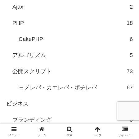
Ajax
2
PHP
18
CakePHP
6
アルゴリズム
5
公開スクリプト
73
ヨメレバ・カエレバ・ポチレバ
67
ビジネス
85
ブランディング
8
マーケティング
25
メニュー
ホーム
検索
トップ
サイドバー