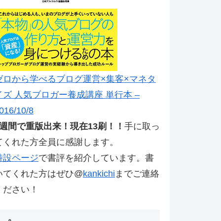
ゼロから学べるブログ運営×集客×マネタ
イズ 人気ブロガー養成講座 単行本 –
016/10/8
2週間で重版出来！現在13刷！！
手に取っ
てくれた方全員に感謝します。
特設ページ
で書評を紹介しています。書
いてくれた方はぜひ@
kankichi
までご連絡
ください！