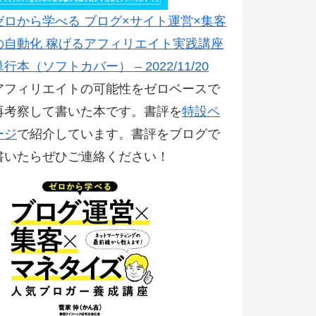
ゼロから学べる ブログ×サイト運営×集客
の自動化 稼げるアフィリエイト実践講座
単行本（ソフトカバー） – 2022/11/20
アフィリエイトの可能性をゼロベースで
再考察して書いた本です。書評を
特設ペ
ージ
で紹介しています。書評をブログで
書いたらぜひご連絡ください！