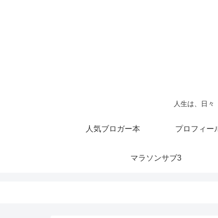
人生は、日々
人気ブロガー本
プロフィー
マラソンサブ3