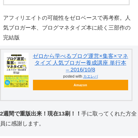
アフィリエイトの可能性をゼロベースで再考察。人
気ブロガー本、ブログマネタイズ本に続く三部作の
完結版
ゼロから学べるブログ運営×集客×マネ
タイズ 人気ブロガー養成講座 単行本
– 2016/10/8
posted with
カエレバ
Amazon
2週間で重版出来！現在13刷！！
手に取ってくれた方全
員に感謝します。