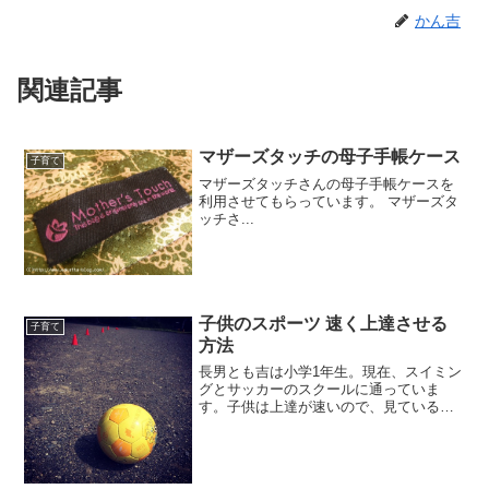
かん吉
関連記事
マザーズタッチの母子手帳ケース
子育て
マザーズタッチさんの母子手帳ケースを
利用させてもらっています。 マザーズタ
ッチさ...
子供のスポーツ 速く上達させる
子育て
方法
長男とも吉は小学1年生。現在、スイミン
グとサッカーのスクールに通っていま
す。子供は上達が速いので、見ているだ
けで楽しいです。せっかくなら、どんど
ん上手くなってほしい。スクール任せで
はなく、親も練習相手になると、もっと
上達します。