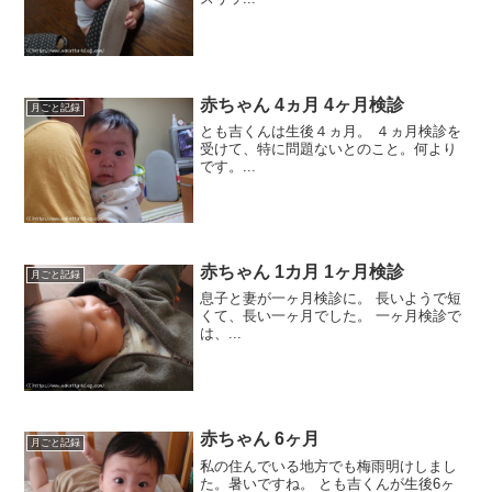
赤ちゃん 4ヵ月 4ヶ月検診
月ごと記録
とも吉くんは生後４ヵ月。 ４ヵ月検診を
受けて、特に問題ないとのこと。何より
です。...
赤ちゃん 1カ月 1ヶ月検診
月ごと記録
息子と妻が一ヶ月検診に。 長いようで短
くて、長い一ヶ月でした。 一ヶ月検診で
は、...
赤ちゃん 6ヶ月
月ごと記録
私の住んでいる地方でも梅雨明けしまし
た。暑いですね。 とも吉くんが生後6ヶ