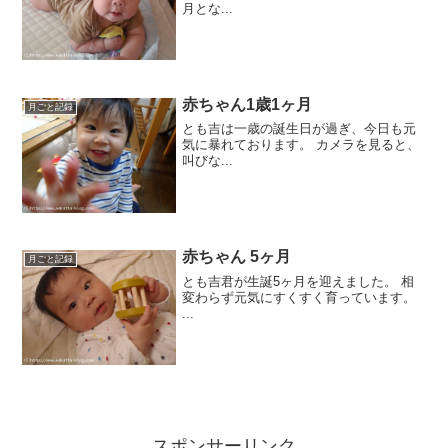
月とな...
赤ちゃん1歳1ヶ月
月ごと記録
とも吉は一歳の誕生日が過ぎ、今日も元
気に暴れております。 カメラを見ると、
叫びな...
赤ちゃん 5ヶ月
月ごと記録
とも吉君が生誕5ヶ月を迎えました。 相
変わらず元気にすくすく育っています。
...
スポンサーリンク