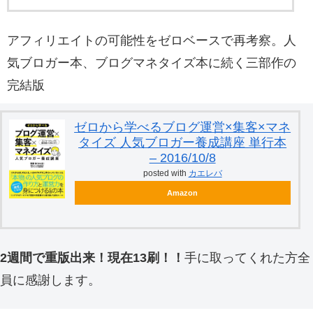
アフィリエイトの可能性をゼロベースで再考察。人
気ブロガー本、ブログマネタイズ本に続く三部作の
完結版
ゼロから学べるブログ運営×集客×マネ
タイズ 人気ブロガー養成講座 単行本
– 2016/10/8
posted with
カエレバ
Amazon
2週間で重版出来！現在13刷！！
手に取ってくれた方全
員に感謝します。