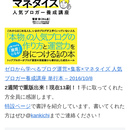
ゼロから学べるブログ運営×集客×マネタイズ 人気
ブロガー養成講座 単行本 – 2016/10/8
2週間で重版出来！現在13刷！！
手に取ってくれた
方全員に感謝します。
特設ページ
で書評を紹介しています。書いてくれた
方はぜひ@
kankichi
までご連絡ください！