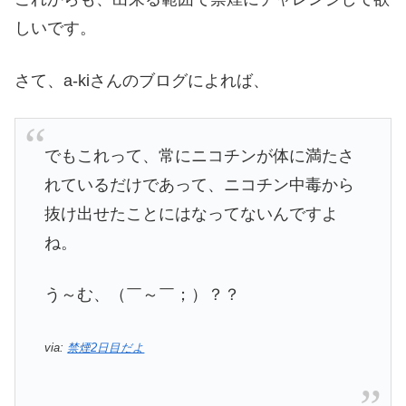
しいです。
さて、a-kiさんのブログによれば、
でもこれって、常にニコチンが体に満たさ
れているだけであって、ニコチン中毒から
抜け出せたことにはなってないんですよ
ね。
う～む、（￣～￣；）？？
via:
禁煙2日目だよ