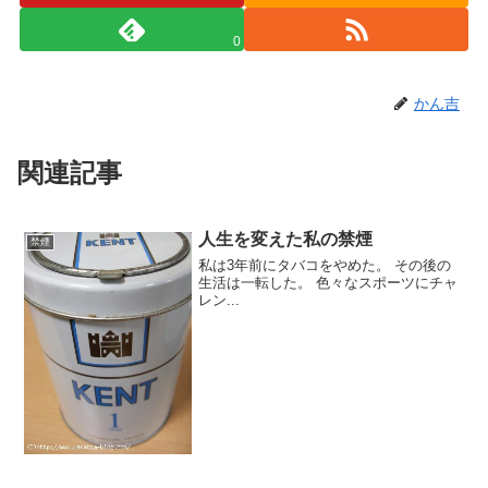
0
かん吉
関連記事
人生を変えた私の禁煙
禁煙
私は3年前にタバコをやめた。 その後の
生活は一転した。 色々なスポーツにチャ
レン...