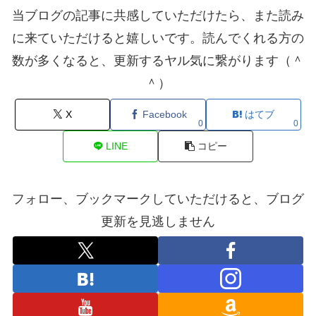
当ブログの記事に共感していただけたら、また読み
に来ていただけると嬉しいです。読んでくれる方の
数が多くなると、更新するヤル気に繋がります（＾
＾）
X
Facebook
はてブ
0
0
LINE
コピー
フォロー、ブックマークしていただけると、ブログ
更新を見逃しません