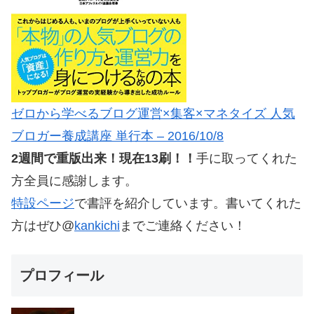
ゼロから学べるブログ運営×集客×マネタイズ 人気
ブロガー養成講座 単行本 – 2016/10/8
2週間で重版出来！現在13刷！！
手に取ってくれた
方全員に感謝します。
特設ページ
で書評を紹介しています。書いてくれた
方はぜひ@
kankichi
までご連絡ください！
プロフィール