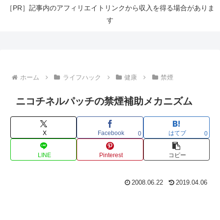
［PR］記事内のアフィリエイトリンクから収入を得る場合がありま
す
ホーム
ライフハック
健康
禁煙
ニコチネルパッチの禁煙補助メカニズム
X
Facebook
はてブ
0
0
LINE
Pinterest
コピー
2008.06.22
2019.04.06