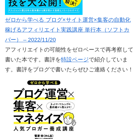
ゼロから学べる ブログ×サイト運営×集客の自動化
稼げるアフィリエイト実践講座 単行本（ソフトカ
バー） – 2022/11/20
アフィリエイトの可能性をゼロベースで再考察して
書いた本です。書評を
特設ページ
で紹介していま
す。書評をブログで書いたらぜひご連絡ください！