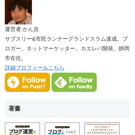
運営者:かん吉
サブスリー&市民ランナーグランドスラム達成。ブ
ロガー。ネットマーケッター。カエレバ開発。静岡
市在住。
詳細プロフィールこちら
著書