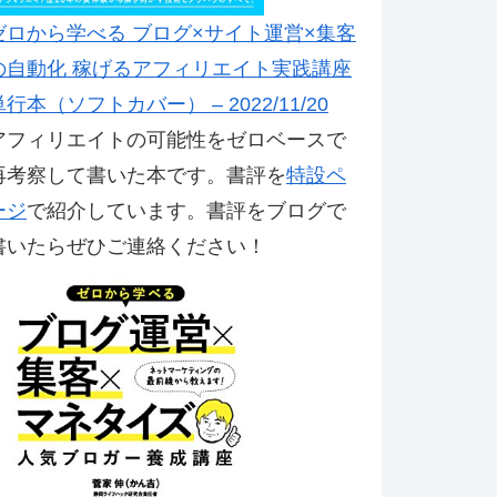
ゼロから学べる ブログ×サイト運営×集客
の自動化 稼げるアフィリエイト実践講座
単行本（ソフトカバー） – 2022/11/20
アフィリエイトの可能性をゼロベースで
再考察して書いた本です。書評を
特設ペ
ージ
で紹介しています。書評をブログで
書いたらぜひご連絡ください！