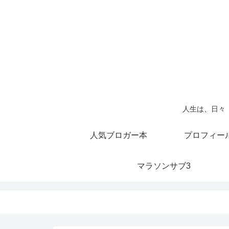
人生は、日々
人気ブロガー本
プロフィー
マラソンサブ3