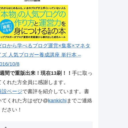
ゼロから学べるブログ運営×集客×マネタ
イズ 人気ブロガー養成講座 単行本 –
016/10/8
2週間で重版出来！現在13刷！！
手に取っ
てくれた方全員に感謝します。
特設ページ
で書評を紹介しています。書
いてくれた方はぜひ@
kankichi
までご連絡
ください！