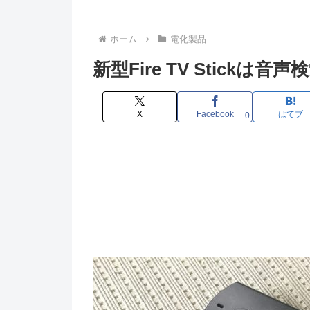
ホーム
電化製品
新型Fire TV Stickは音
X
Facebook
はてブ
0