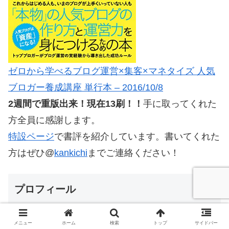
ゼロから学べるブログ運営×集客×マネタイズ 人気
ブロガー養成講座 単行本 – 2016/10/8
2週間で重版出来！現在13刷！！
手に取ってくれた
方全員に感謝します。
特設ページ
で書評を紹介しています。書いてくれた
方はぜひ@
kankichi
までご連絡ください！
プロフィール
メニュー
ホーム
検索
トップ
サイドバー