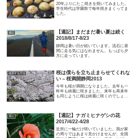
20年ぶりにたこ焼きを焼いてみました。
学生時代は学園祭で毎年焼きまくってま
した。
【週記】まだまだ暑い夏は続く
週記
2018/8/17-8/23
静岡は暑い日が続いています。流石に昼
間に走る気にはなれません。もっぱら夕
方に走っています。
桜は僕らを立ち止まらせてくれな
成長する方法
い – 桜満開静岡2013
今年も桜が満開になりました。去年も一
昨年も綺麗に咲きました。来年も再来年
も同じように桜は綺麗に咲くのでしょ
う。
【週記】ナガミヒナゲシの花
週記
2017/4/22-4/28
近所に一輪だけ咲いていました。我が家
の周りではあまり見かけませんが、全国