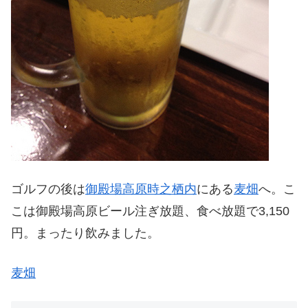
ゴルフの後は
御殿場高原時之栖内
にある
麦畑
へ。こ
こは御殿場高原ビール注ぎ放題、食べ放題で3,150
円。まったり飲みました。
麦畑