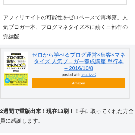
アフィリエイトの可能性をゼロベースで再考察。人
気ブロガー本、ブログマネタイズ本に続く三部作の
完結版
ゼロから学べるブログ運営×集客×マネ
タイズ 人気ブロガー養成講座 単行本
– 2016/10/8
posted with
カエレバ
Amazon
2週間で重版出来！現在13刷！！
手に取ってくれた方全
員に感謝します。