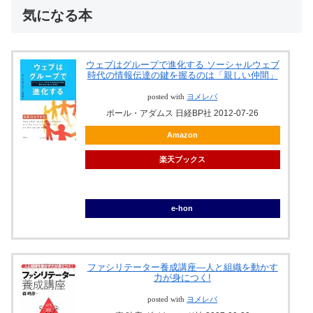
気になる本
ウェブはグループで進化する ソーシャルウェブ
時代の情報伝達の鍵を握るのは「親しい仲間」
posted with
ヨメレバ
ポール・アダムス 日経BP社 2012-07-26
Amazon
楽天ブックス
ブックオフ
e-hon
ファシリテーター養成講座―人と組織を動かす
力が身につく!
posted with
ヨメレバ