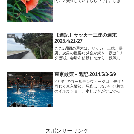
的に大繁殖しているらしいです。しばら
く定点観察してみます。
【週記】サッカー三昧の週末
週記
2025/4/21-27
ここ2週間の週末は、サッカー三昧。長
男、次男の重要な試合が続き、夜はJリー
グ観戦。会場を移動しながら、観戦して
います。試合時間が被ってしまうこと
も。GWもサッカー観戦で終わりそうで
す。
東京散策 – 週記 2014/5/3-5/9
週記
2014年のゴールデンウィークは、去年と
同じく東京散策。写真はしながわ水族館
のイルカショー。水しぶきがすごかった
です。
スポンサーリンク