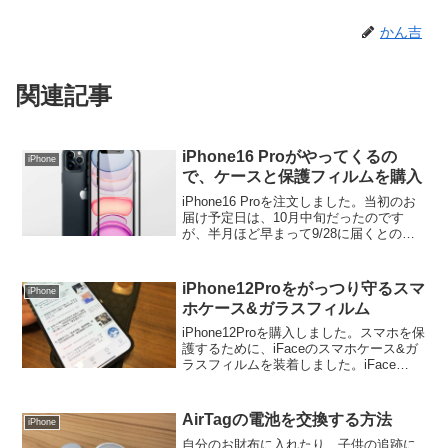
かん吉
関連記事
iPhone16 Proがやってくるの
iPhone
で、ケースと保護フィルムを購入
iPhone16 Proを注文しました。当初のお
届け予定日は、10月中旬だったのです
が、半月ほど早まって9/28に届くとのこ
と。ケースと保護フィルムを注文しまし
た。ケースは、iPhoneXから4機種連続と
なる、iFaceのケースを注文しまし...
iPhone12Proをがっつり守るスマ
iPhone
ホケース&ガラスフィルム
iPhone12Proを購入しました。スマホを保
護するために、iFaceのスマホケース&ガ
ラスフィルムを装着しました。iFace
iPhone 12/12 Pro 専用 ガラスフィルム ラ
ウンドエッジ 画面保護シート 高い買い物
だったので。...
AirTagの電池を交換する方法
iPhone
自分のお財布に入れたり、子供の追跡に