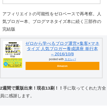
アフィリエイトの可能性をゼロベースで再考察。人
気ブロガー本、ブログマネタイズ本に続く三部作の
完結版
ゼロから学べるブログ運営×集客×マネ
タイズ 人気ブロガー養成講座 単行本
– 2016/10/8
posted with
カエレバ
Amazon
2週間で重版出来！現在13刷！！
手に取ってくれた方全
員に感謝します。