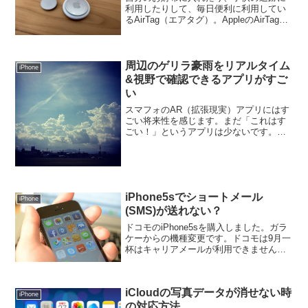
利用したりして、毎日便利に利用してい
るAirTag（エアタグ）。AppleのAirTagが
便利！我が家の活用方法AirTagとは、
Appleが販売している、紛失防止タグで
す。GPSではなく、周りのiPho...
周辺のゲリラ豪雨をリアルタイム
iPhone
&視野で確認できるアプリがすご
い
スマフォのAR（拡張現実）アプリにはす
ごい将来性を感じます。まだ「これはす
ごい！」というアプリは少ないです。本
当にすごいと思ったアプリは星座アプリ
くらい。今回、これはすごいと思うアプ
リに出会えました。Go雨!探知機 -Xバン
ドMPレーダ-で...
iPhone5sでショートメール
iPhone
(SMS)が送れない？
ドコモのiPhone5sを購入しました。ガラ
ケーからの機種変更です。ドコモは9月一
杯はキャリアメールが利用できません。
唯一の頼みはショートメール(SMS)なわ
けですけど、使ってみたら、送信できま
せん＞＜色々試行錯誤してたら、解決し
iCloudの写真データが消せない時
て送れるよ...
iPhone
の対応方法