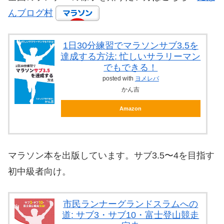
んブログ村
1日30分練習でマラソンサブ3.5を
達成する方法: 忙しいサラリーマン
でもできる！
posted with
ヨメレバ
かん吉
Amazon
マラソン本を出版しています。サブ3.5〜4を目指す
初中級者向け。
市民ランナーグランドスラムへの
道: サブ3・サブ10・富士登山競走