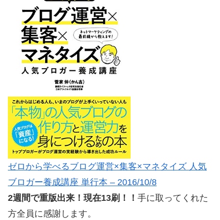
ゼロから学べるブログ運営×集客×マネタイズ 人気
ブロガー養成講座 単行本 – 2016/10/8
2週間で重版出来！現在13刷！！
手に取ってくれた
方全員に感謝します。