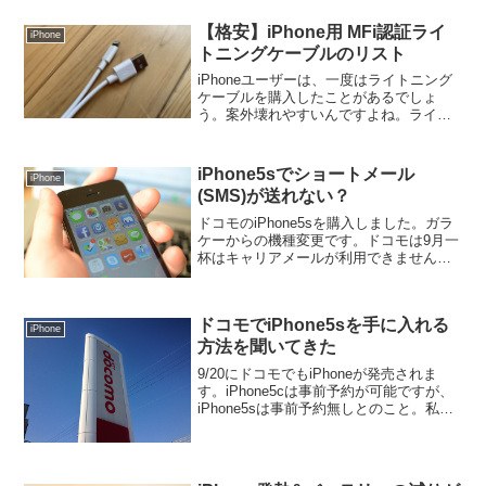
あります。昔は毎回入力し...
【格安】iPhone用 MFi認証ライ
iPhone
トニングケーブルのリスト
iPhoneユーザーは、一度はライトニング
ケーブルを購入したことがあるでしょ
う。案外壊れやすいんですよね。ライト
ニングケーブルは消耗品です。純正品は
結構高いので、MFi認証(アップル社によ
って互換性が保障)された、サードパーテ
iPhone5sでショートメール
iPhone
ィー製のライト...
(SMS)が送れない？
ドコモのiPhone5sを購入しました。ガラ
ケーからの機種変更です。ドコモは9月一
杯はキャリアメールが利用できません。
唯一の頼みはショートメール(SMS)なわ
けですけど、使ってみたら、送信できま
せん＞＜色々試行錯誤してたら、解決し
ドコモでiPhone5sを手に入れる
て送れるよ...
iPhone
方法を聞いてきた
9/20にドコモでもiPhoneが発売されま
す。iPhone5cは事前予約が可能ですが、
iPhone5sは事前予約無しとのこと。私が
住んでいる静岡にはAppleストアがありま
せんので、静岡県内のドコモの店舗で購
入するしかありません。しかし、...