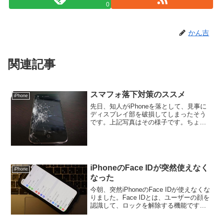
0
かん吉
関連記事
スマフォ落下対策のススメ
iPhone
先日、知人がiPhoneを落として、見事に
ディスプレイ部を破損してしまったそう
です。上記写真はその様子です。ちょう
ど私は3G接続の具合が悪くて、新品の
iPhoneに交換してもらったばかり。裸族
(ケースをつけない)で使おうかなとカバー
を外して...
iPhoneのFace IDが突然使えなく
iPhone
なった
今朝、突然iPhoneのFace IDが使えなくな
りました。Face IDとは、ユーザーの顔を
認識して、ロックを解除する機能です。
Face IDが使えないと、iPhoneを起動する
のに、毎回パスワードを入力する必要が