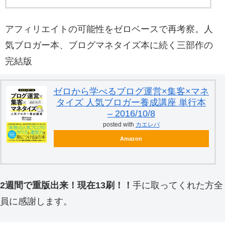
アフィリエイトの可能性をゼロベースで再考察。人
気ブロガー本、ブログマネタイズ本に続く三部作の
完結版
ゼロから学べるブログ運営×集客×マネ
タイズ 人気ブロガー養成講座 単行本
– 2016/10/8
posted with
カエレバ
Amazon
2週間で重版出来！現在13刷！！
手に取ってくれた方全
員に感謝します。