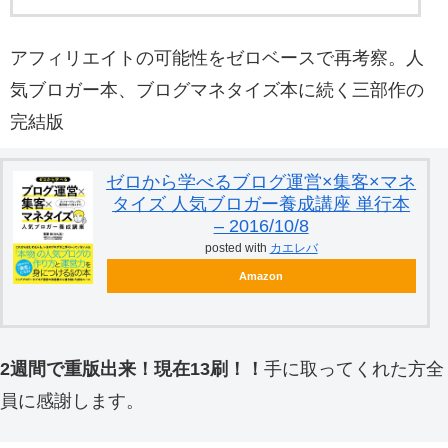
アフィリエイトの可能性をゼロベースで再考察。人
気ブロガー本、ブログマネタイズ本に続く三部作の
完結版
ゼロから学べるブログ運営×集客×マネ
タイズ 人気ブロガー養成講座 単行本
– 2016/10/8
posted with
カエレバ
Amazon
2週間で重版出来！現在13刷！！
手に取ってくれた方全
員に感謝します。