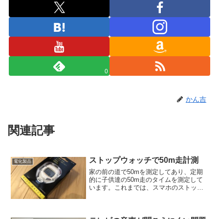
0
かん吉
関連記事
ストップウォッチで50m走計測
電化製品
家の前の道で50mを測定してあり、定期
的に子供達の50m走のタイムを測定して
います。これまでは、スマホのストップ
ウォッチ機能で測定していたのですが、
Start/Stopのタッチを失敗して、測定出来
なかったことがあったので、思い切って
ストップ...