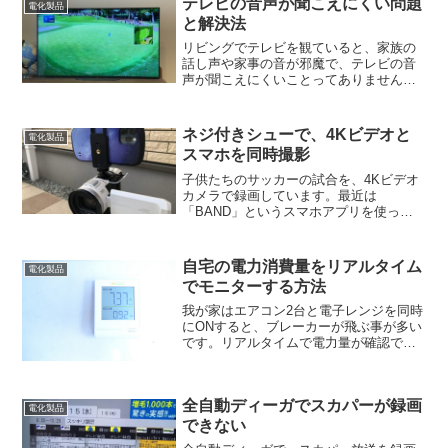
テレビの音声が聞こえにくい問題
電化製品
と解決法
リビングでテレビを観ていると、家族の
話し声や家事の音が邪魔で、テレビの音
声が聞こえにくいことってありません
か？音量を上げると、家族から「うるさ
い！」と文句が来ますし。指向性のある
スピーカーを購入してみようかな？ など
ネジ付きシューで、4Kビデオと
電化製品
と考えていました。今回、...
スマホを同時撮影
子供たちのサッカーの試合を、4Kビデオ
カメラで録画しています。最近は
「BAND」というスマホアプリを使っ
て、試合のリアルタイム中継を行うこと
が増えてきました。ビデオカメラとスマ
ホアプリで、両方同時に録画できると、
自宅の電力消費量をリアルタイム
電化製品
効率が良いです。
でモニターする方法
我が家はエアコン2台と電子レンジを同時
にONすると、ブレーカーが飛ぶ事が多い
です。リアルタイムで電力量が確認でき
ると便利なのにと、以前から漠然と思っ
ていました。Oregon オレゴン節電アド
バイザー＋ECOCO 【EMS-100J】今
全自動ディーガでスカパーが録画
回、消...
電化製品
できない