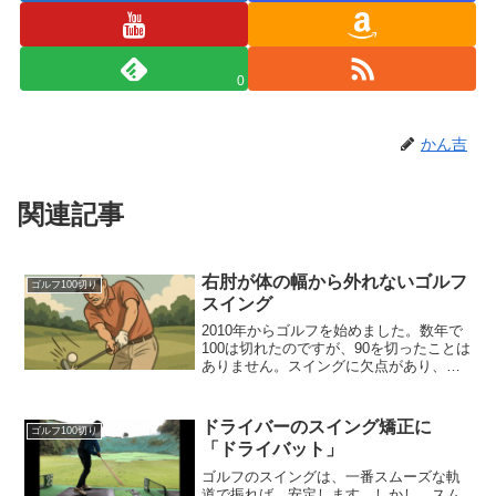
0
かん吉
関連記事
右肘が体の幅から外れないゴルフ
ゴルフ100切り
スイング
2010年からゴルフを始めました。数年で
100は切れたのですが、90を切ったことは
ありません。スイングに欠点があり、認
識はしているのですが、修正することが
できずにいました。10年以上悩んできた
のですが、解決のヒントを掴みつつあり
ドライバーのスイング矯正に
ゴルフ100切り
ます。
「ドライバット」
ゴルフのスイングは、一番スムーズな軌
道で振れば、安定します。しかし、スム