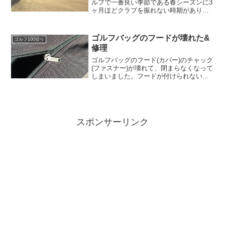
ルフで一番良い季節である春シーズンに3
ヶ月ほどクラブを振れない時期がありま
した。その後、上手く当たらなくなって
しまいした。現在は、色々試している最
中です。過去の総括 → 2022年 2022年
ゴルフバッグのフードが壊れた&
ゴルフ100切り
2021年...
修理
ゴルフバッグのフード(カバー)のチャック
(ファスナー)が壊れて、閉まらなくなって
しまいました。フードが付けられない
と、宅急便でゴルフバッグを送れませ
ん。フードの買い替えや修理をしようと
調べたのですが、意外とやっかいだった
ので、メモをしておき...
スポンサーリンク