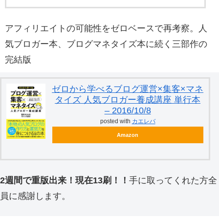
アフィリエイトの可能性をゼロベースで再考察。人
気ブロガー本、ブログマネタイズ本に続く三部作の
完結版
ゼロから学べるブログ運営×集客×マネ
タイズ 人気ブロガー養成講座 単行本
– 2016/10/8
posted with
カエレバ
Amazon
2週間で重版出来！現在13刷！！
手に取ってくれた方全
員に感謝します。