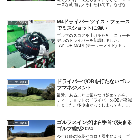
ーズな軌道は人それぞれです。なぜな
ら、骨格や体の柔らかさなどが、人によ
って異なるからです。自分に合ったスイ
ングを見つけるにはどうすれば良いので
M4ドライバー ツイストフェース
ゴルフ100切り
しょう？その方法の一つとし...
でミスショットに強い
ゴルフのスコアを上げるため、ニューモ
デルのドライバーを新調しました。
TAYLOR MADE(テーラーメイド) ドライ
バー M4 ドライバー2018年モデルゴルフ
ショップでフィッティングしてもらって
選びました。以前よりもミート率が上が
り、飛距...
ドライバーでOBを打たないゴル
ゴルフ100切り
フマネジメント
最近、あることに気をつけ始めてから、
ティーショットのドライバーのOBが激減
しました。多少曲がってしまっても、ギ
リギリ残るケースが増えています。気を
つけているのは、ティーショットをする
ポジションです。
ゴルフスイングは右手首で決まる
ゴルフ100切り
ゴルフ総括2024
今年は膝の怪我やコロナ罹患により、ゴ