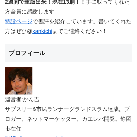
2週間で重版出来！現在13刷！！
手に取ってくれた
方全員に感謝します。
特設ページ
で書評を紹介しています。書いてくれた
方はぜひ@
kankichi
までご連絡ください！
プロフィール
運営者:かん吉
サブスリー&市民ランナーグランドスラム達成。ブ
ロガー。ネットマーケッター。カエレバ開発。静岡
市在住。