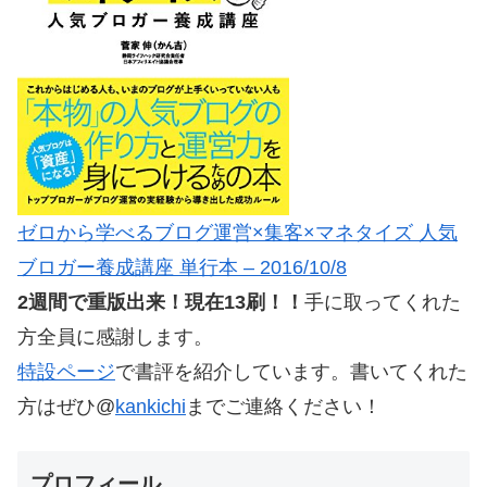
ゼロから学べるブログ運営×集客×マネタイズ 人気
ブロガー養成講座 単行本 – 2016/10/8
2週間で重版出来！現在13刷！！
手に取ってくれた
方全員に感謝します。
特設ページ
で書評を紹介しています。書いてくれた
方はぜひ@
kankichi
までご連絡ください！
プロフィール