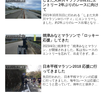
しまだ大井川マラソン2021にエ
マラソンサブ3練習
て、グタグタでゴ...
ントリー 2年ぶりのレースに向け
て
2021年10月31日に行われる「しまだ大井
川マラソンinリバティ」にエントリーし
ました。約2年ぶりのレース出場となりま
す。完走、そしてサブ3.5、できればコー
スベスト3時間15分切りを目指そうと考え
ています。
焼津みなとマラソンで「ロッキー
マラソンサブ3練習
応援」してきた
2023/4/2に焼津市で「焼津みなとマラソ
ン」が開催されました。私は当レースの
エントリーを忘れて、出走できず。多く
の知り合いが走るということで、久々に
「ロッキー応援」をしてきました。応え
て頂いたランナー方々、ありがとうござ
日本平桜マラソン2018 応援に行
マラソンサブ3練習
いました。そして...
ってきました
先日行われた、日本平桜マラソンの応援
に行ってきました。毎年1レースは応援に
行こうと思っていて。例年だと袋井クラ
ウンメロンマラソンへ応援に行くのです
が、前回は自分のレースと重なってしま
い、応援に行けず。日本平桜マラソンは
エントリーしなかったの...