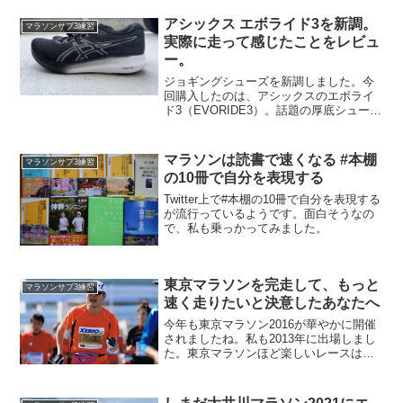
アシックス エボライド3を新調。
マラソンサブ3練習
実際に走って感じたことをレビュ
ー。
ジョギングシューズを新調しました。今
回購入したのは、アシックスのエボライ
ド3（EVORIDE3）。話題の厚底シューズ
の、ジョギング版です。大きな違和感は
なく、楽しく走っています。ジョギング
シューズを厚底に変えた経緯や、実際に
マラソンは読書で速くなる #本棚
マラソンサブ3練習
走った感触などを...
の10冊で自分を表現する
Twitter上で#本棚の10冊で自分を表現する
が流行っているようです。面白そうなの
で、私も乗っかってみました。
東京マラソンを完走して、もっと
マラソンサブ3練習
速く走りたいと決意したあなたへ
今年も東京マラソン2016が華やかに開催
されましたね。私も2013年に出場しまし
た。東京マラソンほど楽しいレースはな
いです。夢にまで見た東京マラソンに出
場して完走はできた。しかし、後半の佃
大橋からのアップダウンで一気に失速し