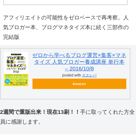
アフィリエイトの可能性をゼロベースで再考察。人
気ブロガー本、ブログマネタイズ本に続く三部作の
完結版
ゼロから学べるブログ運営×集客×マネ
タイズ 人気ブロガー養成講座 単行本
– 2016/10/8
posted with
カエレバ
Amazon
2週間で重版出来！現在13刷！！
手に取ってくれた方全
員に感謝します。