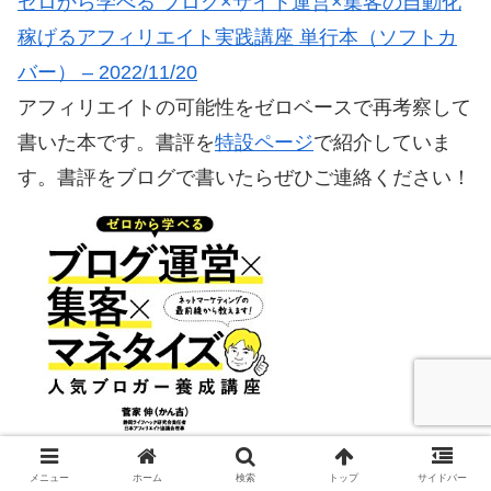
ゼロから学べる ブログ×サイト運営×集客の自動化
稼げるアフィリエイト実践講座 単行本（ソフトカ
バー） – 2022/11/20
アフィリエイトの可能性をゼロベースで再考察して
書いた本です。書評を
特設ページ
で紹介していま
す。書評をブログで書いたらぜひご連絡ください！
メニュー
ホーム
検索
トップ
サイドバー