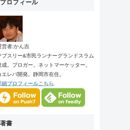
プロフィール
運営者:かん吉
サブスリー&市民ランナーグランドスラム
達成。ブロガー。ネットマーケッター。
カエレバ開発。静岡市在住。
詳細プロフィールこちら
著書