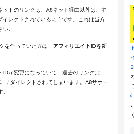
ネットのリンクは、A8ネット経由以外は、す
ダイレクトされているようです。これは当方
さい。
クを作っていた方は、
アフィリエイトIDを新
2
トIDが変更になっていて、過去のリンクは
にリダイレクトされてしまいます。A8サポー
す。