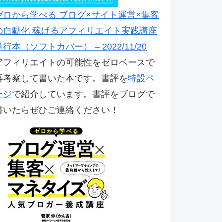
ゼロから学べる ブログ×サイト運営×集客
の自動化 稼げるアフィリエイト実践講座
単行本（ソフトカバー） – 2022/11/20
アフィリエイトの可能性をゼロベースで
再考察して書いた本です。書評を
特設ペ
ージ
で紹介しています。書評をブログで
書いたらぜひご連絡ください！