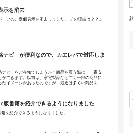
表示を消去
ーツの、定価表示を消去しました。 その理由は？？...
格ナビ」が便利なので、カエレバで対応しま
格ナビ」をご存知でしょうか？商品を買う際に、一番安
とができます。以前は、家電製品などごく一部の商品に
ったイメージがあったのですが、最近は多くの商品を網
便利なので、カエ...
dle版書籍を紹介できるようになりました
e版書籍を紹介できるようになりました。