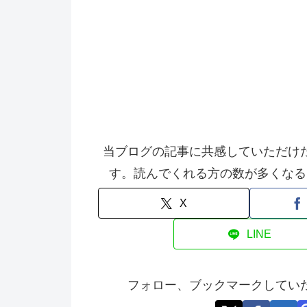
当ブログの記事に共感していただけ
す。読んでくれる方の数が多くなる
X
LINE
フォロー、ブックマークしてい