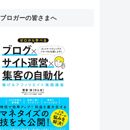
ブロガーの皆さまへ