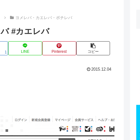
ト
ヨメレバ・カエレバ・ポチレバ
バ #カエレバ
LINE
Pinterest
コピー
1
2015.12.04