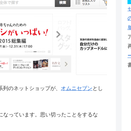
系列のネットショップが、
オムニセブン
とし
になっています。思い切ったことをするな