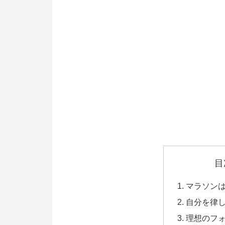
目
マラソン
自分を律
理想のフ