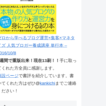
ゼロから学べるブログ運営×集客×マネタ
イズ 人気ブロガー養成講座 単行本 –
016/10/8
2週間で重版出来！現在13刷！！
手に取っ
てくれた方全員に感謝します。
特設ページ
で書評を紹介しています。書
いてくれた方はぜひ@
kankichi
までご連絡
ください！