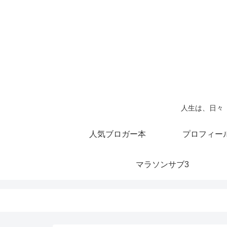
人生は、日々
人気ブロガー本
プロフィー
マラソンサブ3