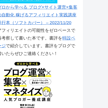
ゼロから学べる ブログ×サイト運営×集客
の自動化 稼げるアフィリエイト実践講座
単行本（ソフトカバー） – 2022/11/20
アフィリエイトの可能性をゼロベースで
再考察して書いた本です。書評を
特設ペ
ージ
で紹介しています。書評をブログで
書いたらぜひご連絡ください！