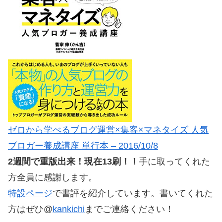
ゼロから学べるブログ運営×集客×マネタイズ 人気
ブロガー養成講座 単行本 – 2016/10/8
2週間で重版出来！現在13刷！！
手に取ってくれた
方全員に感謝します。
特設ページ
で書評を紹介しています。書いてくれた
方はぜひ@
kankichi
までご連絡ください！