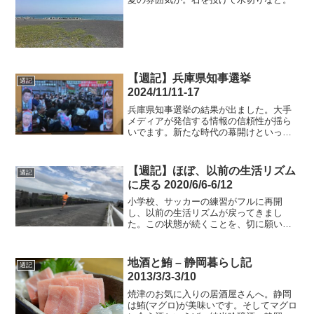
【週記】兵庫県知事選挙
週記
2024/11/11-17
兵庫県知事選挙の結果が出ました。大手
メディアが発信する情報の信頼性が揺ら
いでます。新たな時代の幕開けといって
も過言ではないでしょう。小泉元首相
の、郵政解散選挙以上に面白かった。斎
藤さんは、将来の総理大臣候補になるか
【週記】ほぼ、以前の生活リズム
週記
もしれませんね。
に戻る 2020/6/6-6/12
小学校、サッカーの練習がフルに再開
し、以前の生活リズムが戻ってきまし
た。この状態が続くことを、切に願いま
す。
地酒と鮪 – 静岡暮らし記
週記
2013/3/3-3/10
焼津のお気に入りの居酒屋さんへ。静岡
は鮪(マグロ)が美味いです。そしてマグロ