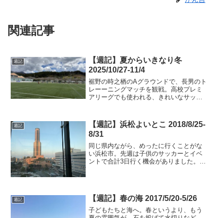
関連記事
【週記】夏からいきなり冬
週記
2025/10/27-11/4
裾野の時之栖のAグラウンドで、長男のト
レーーニングマッチを観戦。高校プレミ
アリーグでも使われる、きれいなサッカ
ー場でした。標高が高いせいか、かなり
寒かった。最近は、夏からいきなり冬で
すね。
【週記】浜松よいとこ 2018/8/25-
週記
8/31
同じ県内ながら、めったに行くことがな
い浜松市。先週は子供のサッカーとイベ
ントで合計3日行く機会がありました。サ
ッカー会場は日本三大砂丘の中之島砂丘
の隣。雄大な砂丘も見れました。
【週記】春の海 2017/5/20-5/26
週記
子どもたちと海へ。春というより、もう
夏の雰囲気が。石を投げて水切りなど。