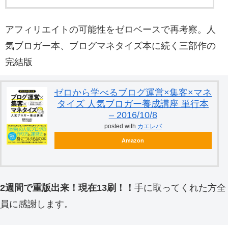
アフィリエイトの可能性をゼロベースで再考察。人
気ブロガー本、ブログマネタイズ本に続く三部作の
完結版
ゼロから学べるブログ運営×集客×マネ
タイズ 人気ブロガー養成講座 単行本
– 2016/10/8
posted with
カエレバ
Amazon
2週間で重版出来！現在13刷！！
手に取ってくれた方全
員に感謝します。