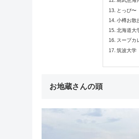
島武意海
とっぴ〜
小樽お散
北海道大
スープカ
筑波大学
お地蔵さんの頭