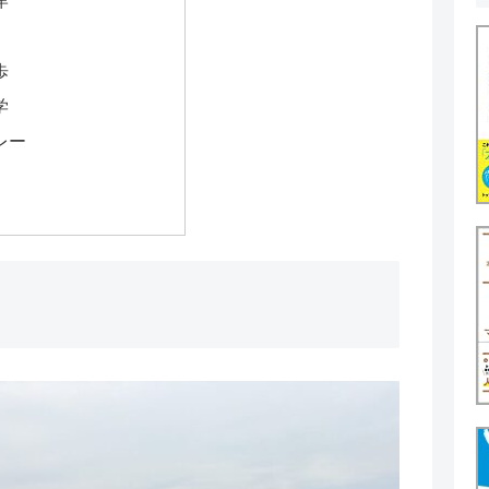
岸
歩
学
レー