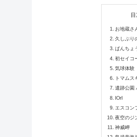
目
お地蔵さ
久しぶり
ぱんちょ
初セイコ
気球体験
トマムス
遺跡公園
IOrI
エスコン
夜空のジン
神威岬