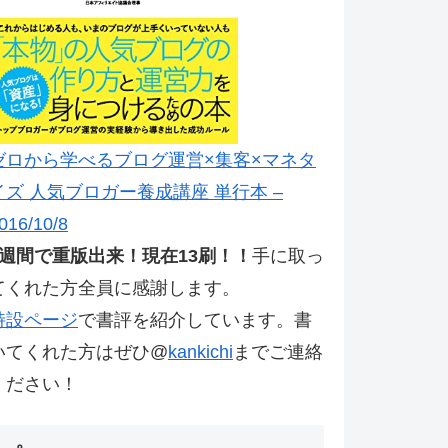
ゼロから学べるブログ運営×集客×マネタ
イズ 人気ブロガー養成講座 単行本 –
016/10/8
2週間で重版出来！現在13刷！！
手に取っ
てくれた方全員に感謝します。
特設ページ
で書評を紹介しています。書
いてくれた方はぜひ@
kankichi
までご連絡
ください！