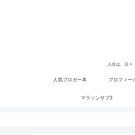
人生は、日々
人気ブロガー本
プロフィー
マラソンサブ3