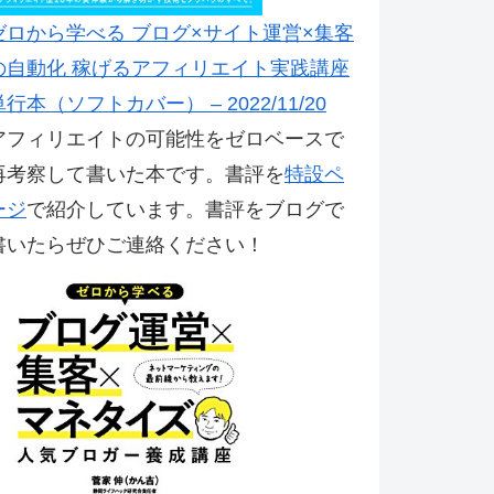
ゼロから学べる ブログ×サイト運営×集客
の自動化 稼げるアフィリエイト実践講座
単行本（ソフトカバー） – 2022/11/20
アフィリエイトの可能性をゼロベースで
再考察して書いた本です。書評を
特設ペ
ージ
で紹介しています。書評をブログで
書いたらぜひご連絡ください！