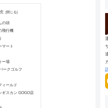
次
んの頭
の飛行機
う
ーマート
キー場
 パークゴルフ
フィールド
ギスカン GOGO店