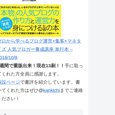
ゼロから学べるブログ運営×集客×マネタ
イズ 人気ブロガー養成講座 単行本 –
016/10/8
2週間で重版出来！現在13刷！！
手に取っ
てくれた方全員に感謝します。
特設ページ
で書評を紹介しています。書
いてくれた方はぜひ@
kankichi
までご連絡
ください！