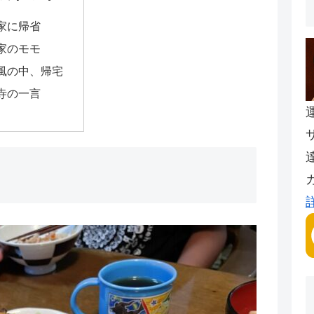
家に帰省
家のモモ
風の中、帰宅
寺の一言