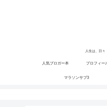
人生は、日々
人気ブロガー本
プロフィー
マラソンサブ3