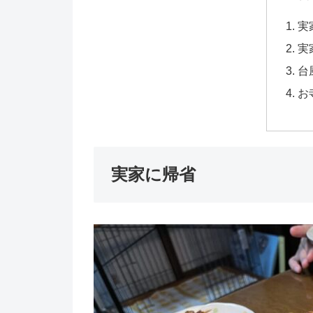
実
実
台
お
実家に帰省