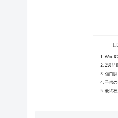
目
WordC
2週間
傷口開
子供の
最終校