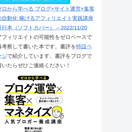
ゼロから学べる ブログ×サイト運営×集客
の自動化 稼げるアフィリエイト実践講座
単行本（ソフトカバー） – 2022/11/20
アフィリエイトの可能性をゼロベースで
再考察して書いた本です。書評を
特設ペ
ージ
で紹介しています。書評をブログで
書いたらぜひご連絡ください！