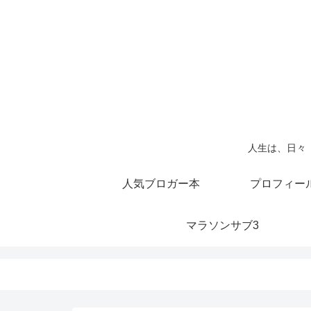
人生は、日々
人気ブロガー本
プロフィー
マラソンサブ3