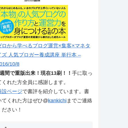
ゼロから学べるブログ運営×集客×マネタ
イズ 人気ブロガー養成講座 単行本 –
016/10/8
2週間で重版出来！現在13刷！！
手に取っ
てくれた方全員に感謝します。
特設ページ
で書評を紹介しています。書
いてくれた方はぜひ@
kankichi
までご連絡
ください！