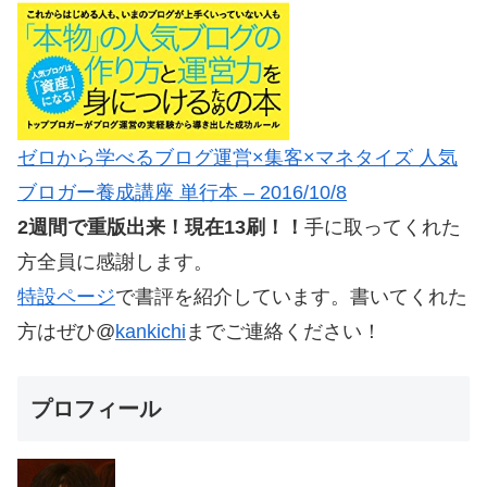
ゼロから学べるブログ運営×集客×マネタイズ 人気
ブロガー養成講座 単行本 – 2016/10/8
2週間で重版出来！現在13刷！！
手に取ってくれた
方全員に感謝します。
特設ページ
で書評を紹介しています。書いてくれた
方はぜひ@
kankichi
までご連絡ください！
プロフィール