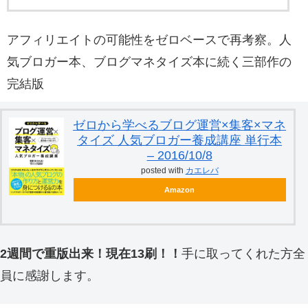
アフィリエイトの可能性をゼロベースで再考察。人
気ブロガー本、ブログマネタイズ本に続く三部作の
完結版
ゼロから学べるブログ運営×集客×マネ
タイズ 人気ブロガー養成講座 単行本
– 2016/10/8
posted with
カエレバ
Amazon
2週間で重版出来！現在13刷！！
手に取ってくれた方全
員に感謝します。