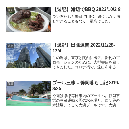
す。自宅サーバーに立ち上げたmstdn.jp
が大人気となり、周りの方からのアドバ
【週記】海辺でBBQ 2023/10/2-8
週記
イスで、...
ラン友たちと海辺でBBQ。暑くもなく涼
しすぎることもなく、最高でした。
【週記】出張週間 2022/11/28-
週記
12/4
この週は、東京と関西に出張。新刊のプ
ロモーションのために、大型書店を回っ
てきました。コロナ禍で、遠出をする機
会が激減しているので。良い刺激になり
ます。
プール三昧 – 静岡暮らし記 8/19-
週記
8/25
今週はほぼ毎日市内のプールへ。静岡市
営の草薙運動公園の水泳場と、西ケ谷の
水泳場、そして大浜プールです。大浜プ
ールは、流れるプールもある大きな野外
プールで、なんと無料。西ケ谷は0歳児か
ら入れる室内の幼児用プールがありま
す。肌の弱いたけ吉には救...