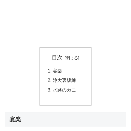
目次
宴楽
静大裏坂練
水路のカニ
宴楽