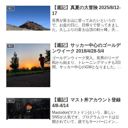
【週記】真夏の大冒険 2025/8/12-
週記
17
長男が富士山に登ってみたいというの
で、お盆の日に、日帰りで登ってきまし
た。久しぶりの富士山頂の剣ヶ峰。天気
も良くて、かなり気分が上がりました。
おかげさまで、両足が筋肉痛でバキバキ
です。
【週記】サッカー中心のゴールデ
週記
ンウイーク 2018/4/28-5/4
ゴールデンウィーク突入。長男のリーグ
戦から始まり、トレーニングマッチも2日
間。サッカー中心のGWとなりました。東
京に日帰りで遊びに行ったりもして、楽
しいGWになりました。
【週記】マスト丼アカウント登録
週記
4/8-4/14
Mastodon(マストドン)という、新しい
SNSが人気です。プログラムコードは公
開されていて、誰でもサーバーにインス
トールすれば立ち上げることができま