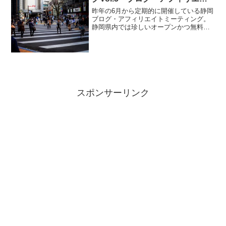
トがきっかけで得られたチャン
昨年の6月から定期的に開催している静岡
ス」を開催します #shizublog
ブログ・アフィリエイトミーティング。
静岡県内では珍しいオープンかつ無料で
行われているブログ・アフィリエイトに
関する勉強会です。プレミアムフライデ
ーの2016年5月26日(金)、18時30分から静
岡駅近く...
スポンサーリンク