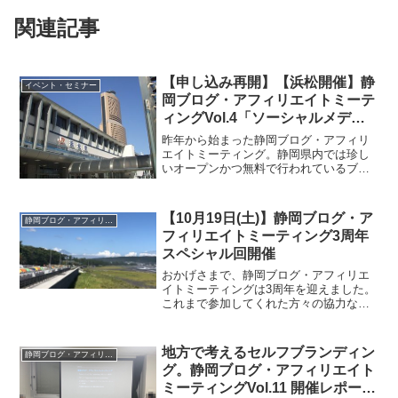
関連記事
【申し込み再開】【浜松開催】静
イベント・セミナー
岡ブログ・アフィリエイトミーテ
ィングVol.4「ソーシャルメディ
ア活用法」を開催します
昨年から始まった静岡ブログ・アフィリ
#shizublog
エイトミーティング。静岡県内では珍し
いオープンかつ無料で行われているブロ
グ・アフィリエイトに関する勉強会で
す。2月にVol.4を開催します。今回は
「浜松開催」です！2016年2月14日(火)18
【10月19日(土)】静岡ブログ・ア
静岡ブログ・アフィリエイトミーティング
時30分か...
フィリエイトミーティング3周年
スペシャル回開催
おかげさまで、静岡ブログ・アフィリエ
イトミーティングは3周年を迎えました。
これまで参加してくれた方々の協力なく
しては、続けてこれませんでした。本当
にありがとうございます。3周年を記念し
て、スペシャル回を開催します。静岡ブ
地方で考えるセルフブランディン
静岡ブログ・アフィリエイトミーティング
ログ・アフィリエイト...
グ。静岡ブログ・アフィリエイト
ミーティングVol.11 開催レポート