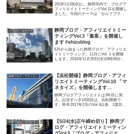
#shizublog
2018/11/28(水)に、静岡市内で、ブログア
フィリエイトミーティングVol.11を開催し
ました。今回のテーマは「セルフブラン
ディング」。初めてのテーマです。デリ
ケートで難しいテーマだけに、皆さん
色々考えて試行錯誤していて、大いに盛
静岡ブログ・アフィリエイトミー
イベント・セミナー
り上...
ティングVol.3「集客」を開催し
ます #shizublog
6月から始まった静岡ブログ・アフィリエ
イトミーティング。11月にVol.３を開催
します。2016年11月30日(水)18時30分か
ら静岡駅近くの会場にて行います。ぜひ
ご参加ください。
【浜松開催】静岡ブログ・アフィ
静岡ブログ・アフィリエイトミーティング
リエイトミーティングVol.10 「マ
ネタイズ」を開催します
#shizublog
静岡ブログアフィリエイトは3年目に突
入。記念すべき10回目は、浜松開催で
す。昨年2017年2月のVol.4以来、2度目と
なります。今回のテーマは、「マネタイ
ズ」 です。Vol.2でも行いましたが、テー
マも一回りした感があり、ニーズがある
【5/24(水)正午締め切り】静岡ブ
静岡ブログ・アフィリエイトミーティング
テー...
ログ・アフィリエイトミーティン
グVol.5「ブログ・アフィリエイ