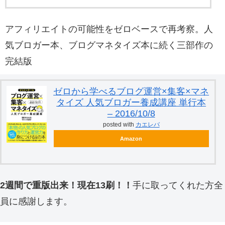
アフィリエイトの可能性をゼロベースで再考察。人
気ブロガー本、ブログマネタイズ本に続く三部作の
完結版
ゼロから学べるブログ運営×集客×マネ
タイズ 人気ブロガー養成講座 単行本
– 2016/10/8
posted with
カエレバ
Amazon
2週間で重版出来！現在13刷！！
手に取ってくれた方全
員に感謝します。