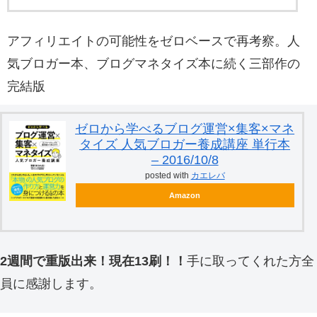
アフィリエイトの可能性をゼロベースで再考察。人
気ブロガー本、ブログマネタイズ本に続く三部作の
完結版
ゼロから学べるブログ運営×集客×マネ
タイズ 人気ブロガー養成講座 単行本
– 2016/10/8
posted with
カエレバ
Amazon
2週間で重版出来！現在13刷！！
手に取ってくれた方全
員に感謝します。