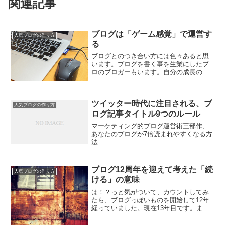
関連記事
ブログは「ゲーム感覚」で運営す
人気ブログの作り方
る
ブログとのつき合い方には色々あると思
います。ブログを書く事を生業にしたプ
ロのブロガーもいます。自分の成長のた
めにブログを更新しているという人もい
ます。私もお金を稼いだり、成長のため
という部分はあります。しかし、一番の
ツイッター時代に注目される、ブ
直接的なモチベーションは...
人気ブログの作り方
ログ記事タイトル9つのルール
マーケティング的ブログ運営術三部作、
あなたのブログが7倍読まれやすくなる方
法...
ブログ12周年を迎えて考えた「続
人気ブログの作り方
ける」の意味
は！？っと気がついて、カウントしてみ
たら、ブログっぽいものを開始して12年
経っていました。現在13年目です。まっ
たく気がつきませんでした。長く続ける
ことは、信用や信頼の源泉となります。