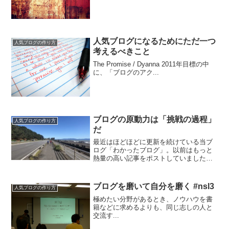
続けてきた事実は自信となり、自分を支
えてくれます。そして...
人気ブログになるためにただ一つ
人気ブログの作り方
考えるべきこと
The Promise / Dyanna 2011年目標の中
に、「ブログのアク...
ブログの原動力は「挑戦の過程」
人気ブログの作り方
だ
最近はほどほどに更新を続けている当ブ
ログ「わかったブログ」。以前はもっと
熱量の高い記事をポストしていました
が、最近は停滞気味です。ハッタリの流
儀 ソーシャル時代の新貨幣である「影
響力」と「信用」を集める方法堀江本を
ブログを磨いて自分を磨く #nsl3
人気ブログの作り方
久々に読みました。やはり、...
極めたい分野があるとき、ノウハウを書
籍などに求めるよりも、同じ志しの人と
交流す...