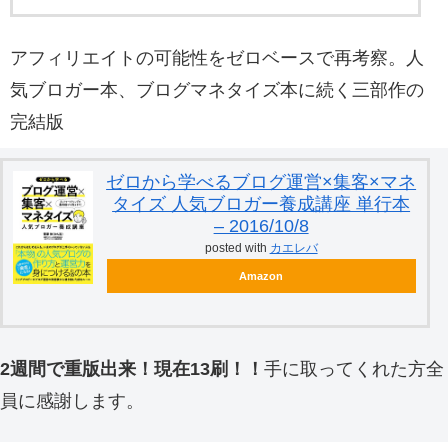
アフィリエイトの可能性をゼロベースで再考察。人
気ブロガー本、ブログマネタイズ本に続く三部作の
完結版
ゼロから学べるブログ運営×集客×マネ
タイズ 人気ブロガー養成講座 単行本
– 2016/10/8
posted with
カエレバ
Amazon
2週間で重版出来！現在13刷！！
手に取ってくれた方全
員に感謝します。