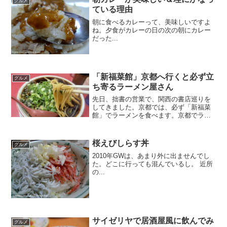
グルメ
ている理由
朝に食べるカレーって、美味しいですよ
ね。夕食がカレーの日の次の朝にカレー
だった...
「新福菜館」京都へ行くと必ず立
グルメ
ち寄るラーメン屋さん
先日、拙書の営業で、関西の書店巡りを
してきました。京都では、必ず「新福菜
館」でラーメンを食べます。京都でラー
メン？ もっと他に食べるものあるんじゃ
ないの？ という意見もあると思います
が、なぜかいつも食べてしまうのです。
桜えびしらす丼
グルメ
その理由をまとめてみま...
2010年GWは、あまり外に出ませんでし
た。どこに行っても混んでいるし。 近所
の...
サイゼリヤで居酒屋風に飲んでみ
グルメ