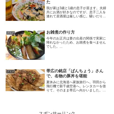
た
我が家は3歳と1歳の息子が居ます。夫婦
共にお酒が好きなのですが、息子二人を
連れて居酒屋は厳しい感じ。騒いだり、
勝手に出歩いてしまいます。ファミレス
がやっとというところです。先日、家族4
人でサイゼリヤでディナーをしました。
お雑煮の作り方
居酒屋風につまみとビ...
グルメ
今年のお正月は妻の出産の関係で実家に
帰れなかったため、お雑煮を食べません
でした。...
帯広の銘店「ぱんちょう」さん
グルメ
で、名物の豚丼を堪能
夏休みに北海道へ家族旅行へ。羽田から
飛行機で新千歳空港へ。レンタカーを借
りて、そのまま帯広へ向かいました。目
的は、豚丼を食べに行くこと。帯広は豚
丼が名物で、特に「ぱんちょう」さんの
豚丼が人気があるそうです。妻が、学生
時代に北海道を旅行した時...
スポンサーリンク