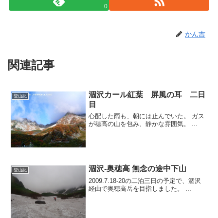
0
かん吉
関連記事
涸沢カール紅葉 屏風の耳 二日
登山記
目
心配した雨も、朝には止んでいた。 ガス
が穂高の山を包み、静かな雰囲気。 ...
涸沢-奥穂高 無念の途中下山
登山記
2009.7.18-20の二泊三日の予定で、涸沢
経由で奥穂高岳を目指しました。 ...