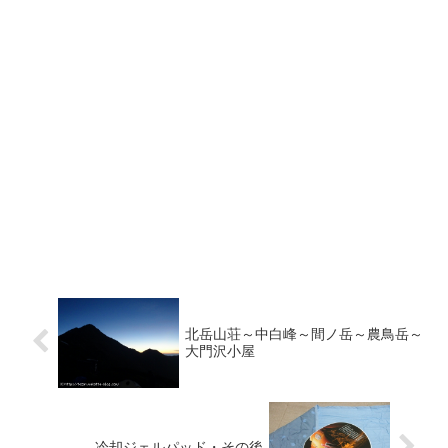
北岳山荘～中白峰～間ノ岳～農鳥岳～
大門沢小屋
冷却ジェルパッド・その後