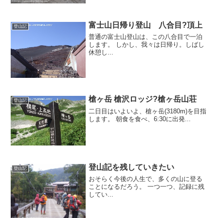
富士山日帰り登山 八合目?頂上
登山記
普通の富士山登山は、この八合目で一泊
します。 しかし、我々は日帰り。しばし
休憩し...
槍ヶ岳 槍沢ロッジ?槍ヶ岳山荘
登山記
二日目はいよいよ、槍ヶ岳(3180m)を目指
します。 朝食を食べ、6:30に出発...
登山記を残していきたい
登山記
おそらく今後の人生で、多くの山に登る
ことになるだろう。 一つ一つ、記録に残
してい...