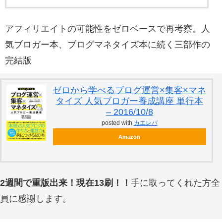
アフィリエイトの可能性をゼロベースで再考察。人
気ブロガー本、ブログマネタイズ本に続く三部作の
完結版
ゼロから学べるブログ運営×集客×マネ
タイズ 人気ブロガー養成講座 単行本
– 2016/10/8
posted with
カエレバ
Amazon
2週間で重版出来！現在13刷！！
手に取ってくれた方全
員に感謝します。