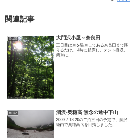
関連記事
大門沢小屋～奈良田
登山記
三日目は車を駐車してある奈良田まで降
りるだけ。 4時に起床し、テント撤収。
簡単に...
涸沢-奥穂高 無念の途中下山
登山記
2009.7.18-20の二泊三日の予定で、涸沢
経由で奥穂高岳を目指しました。 ...