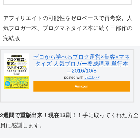
アフィリエイトの可能性をゼロベースで再考察。人
気ブロガー本、ブログマネタイズ本に続く三部作の
完結版
ゼロから学べるブログ運営×集客×マネ
タイズ 人気ブロガー養成講座 単行本
– 2016/10/8
posted with
カエレバ
Amazon
2週間で重版出来！現在13刷！！
手に取ってくれた方全
員に感謝します。