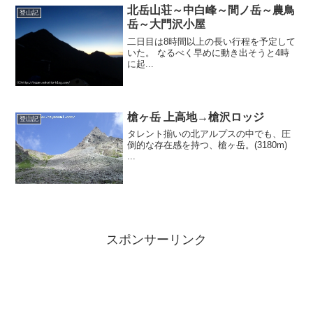
北岳山荘～中白峰～間ノ岳～農鳥
登山記
岳～大門沢小屋
二日目は8時間以上の長い行程を予定して
いた。 なるべく早めに動き出そうと4時
に起...
槍ヶ岳 上高地→槍沢ロッジ
登山記
タレント揃いの北アルプスの中でも、圧
倒的な存在感を持つ、槍ヶ岳。(3180m)
...
スポンサーリンク