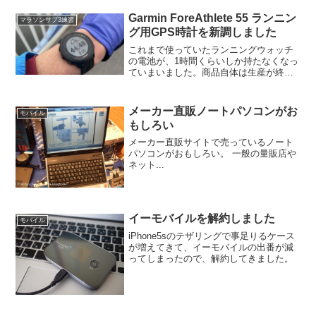
Garmin ForeAthlete 55 ランニン
マラソンサブ3練習
グ用GPS時計を新調しました
これまで使っていたランニングウォッチ
の電池が、1時間くらいしか持たなくなっ
ていまいました。商品自体は生産が終了
していて、電池交換に1万６千円かかると
のこと。新しい時計を買った方が良いと
いう結論になりました。なじみのある
メーカー直販ノートパソコンがお
モバイル
Garmin(ガーミン...
もしろい
メーカー直販サイトで売っているノート
パソコンがおもしろい。 一般の量販店や
ネット...
イーモバイルを解約しました
モバイル
iPhone5sのテザリングで事足りるケース
が増えてきて、イーモバイルの出番が減
ってしまったので、解約してきました。