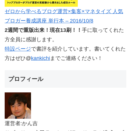
ゼロから学べるブログ運営×集客×マネタイズ 人気
ブロガー養成講座 単行本 – 2016/10/8
2週間で重版出来！現在13刷！！
手に取ってくれた
方全員に感謝します。
特設ページ
で書評を紹介しています。書いてくれた
方はぜひ@
kankichi
までご連絡ください！
プロフィール
運営者:かん吉