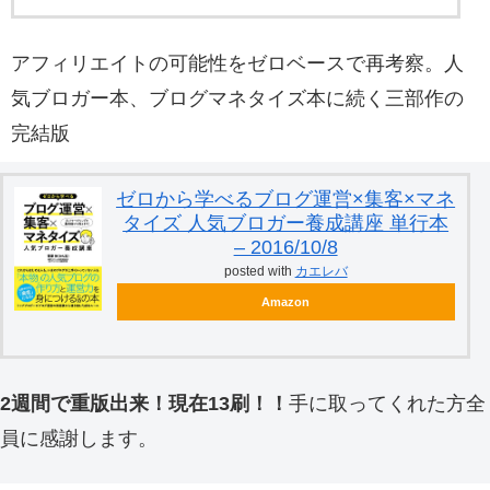
アフィリエイトの可能性をゼロベースで再考察。人
気ブロガー本、ブログマネタイズ本に続く三部作の
完結版
ゼロから学べるブログ運営×集客×マネ
タイズ 人気ブロガー養成講座 単行本
– 2016/10/8
posted with
カエレバ
Amazon
2週間で重版出来！現在13刷！！
手に取ってくれた方全
員に感謝します。