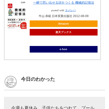
一瞬で思い出せる頭をつくる 機械的記憶法
posted with
ヨメレバ
牛山 恭範 日本実業出版社 2012-08-09
Amazon
楽天ブックス
ブックオフ
e-hon
今日のわかった
今週も夏休み。子供たちをつれて、プール