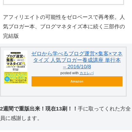
アフィリエイトの可能性をゼロベースで再考察。人
気ブロガー本、ブログマネタイズ本に続く三部作の
完結版
ゼロから学べるブログ運営×集客×マネ
タイズ 人気ブロガー養成講座 単行本
– 2016/10/8
posted with
カエレバ
Amazon
2週間で重版出来！現在13刷！！
手に取ってくれた方全
員に感謝します。