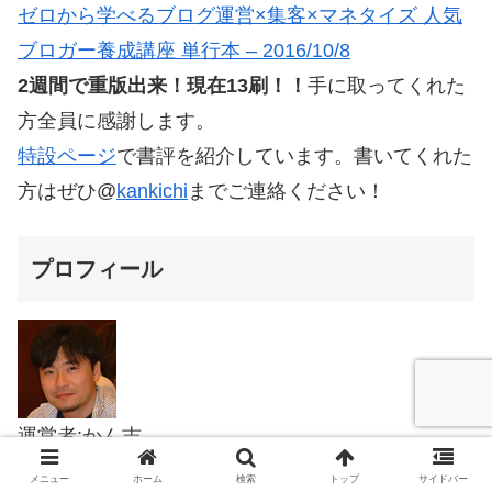
ゼロから学べるブログ運営×集客×マネタイズ 人気
ブロガー養成講座 単行本 – 2016/10/8
2週間で重版出来！現在13刷！！
手に取ってくれた
方全員に感謝します。
特設ページ
で書評を紹介しています。書いてくれた
方はぜひ@
kankichi
までご連絡ください！
プロフィール
運営者:かん吉
サブスリー&市民ランナーグランドスラム達成。ブ
メニュー
ホーム
検索
トップ
サイドバー