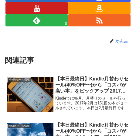
0
かん吉
関連記事
【本日最終日】Kindle月替わりセ
Kindleセール情報
ール(40%OFF〜)から「コスパが
高い本」をピックアップ 2017年2
月版
Kindleでは毎月、月替りのセールを行っ
ています。2017年2月は151冊の本がセー
ルされています。本日は2月最終日です。
面白い本が、格安でセールされていま
す。Kindle本はスマートフォンで読めま
す。電子書籍の便利さ、お得さを多くの
【本日最終日】Kindle月替わりセ
Kindleセール情報
人に...
ール(40%OFF〜)から「コスパが