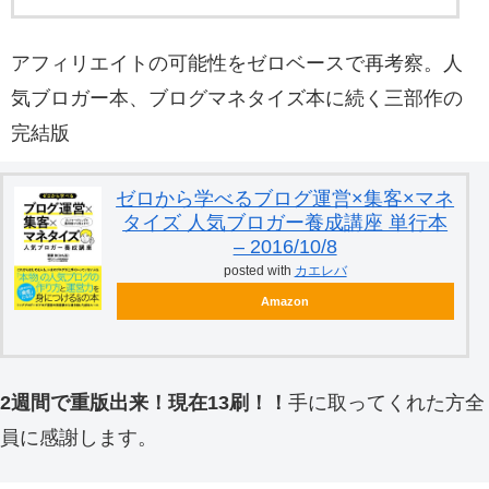
アフィリエイトの可能性をゼロベースで再考察。人
気ブロガー本、ブログマネタイズ本に続く三部作の
完結版
ゼロから学べるブログ運営×集客×マネ
タイズ 人気ブロガー養成講座 単行本
– 2016/10/8
posted with
カエレバ
Amazon
2週間で重版出来！現在13刷！！
手に取ってくれた方全
員に感謝します。