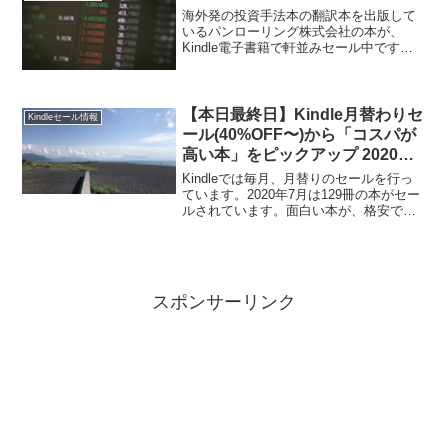
海外発の投資手法本の翻訳本を出版して
いるパンローリング株式会社の本が、
Kindle電子書籍で軒並みセール中です。
投資の翻訳本は、3,000円以上する本が多
いのですが、一律499円で販売されていま
す。期限が不明なので、気になるタイト
ルの本があ...
【本日最終日】Kindle月替わりセ
Kindleセール情報
ール(40%OFF〜)から「コスパが
高い本」をピックアップ 2020年7
月版
Kindleでは毎月、月替りのセールを行っ
ています。2020年7月は129冊の本がセー
ルされています。面白い本が、格安でセ
ールされています。Kindle本はスマート
フォンで読めます。電子書籍の便利さ、
お得さを多くの人に知ってほしいです。
Ki...
スポンサーリンク