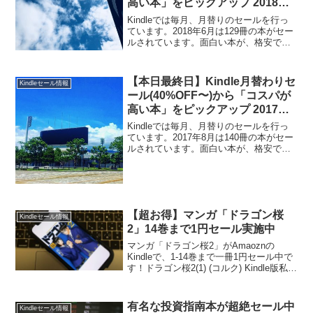
高い本」をピックアップ 2018年6
月版
Kindleでは毎月、月替りのセールを行っ
ています。2018年6月は129冊の本がセー
ルされています。面白い本が、格安でセ
ールされています。Kindle本はスマート
フォンで読めます。電子書籍の便利さ、
お得さを多くの人に知ってほしいです。
【本日最終日】Kindle月替わりセ
Kindleセール情報
Ki...
ール(40%OFF〜)から「コスパが
高い本」をピックアップ 2017年8
月版
Kindleでは毎月、月替りのセールを行っ
ています。2017年8月は140冊の本がセー
ルされています。面白い本が、格安でセ
ールされています。Kindle本はスマート
フォンで読めます。電子書籍の便利さ、
お得さを多くの人に知ってほしいです。
Ki...
【超お得】マンガ「ドラゴン桜
Kindleセール情報
2」14巻まで1円セール実施中
マンガ「ドラゴン桜2」がAmaoznの
Kindleで、1-14巻まで一冊1円セール中で
す！ドラゴン桜2(1) (コルク) Kindle版私も
全巻持っています。全部定価で買ってい
ますが…。悔しいですが、このマンガは
絶対に「買い」です！
有名な投資指南本が超絶セール中
Kindleセール情報