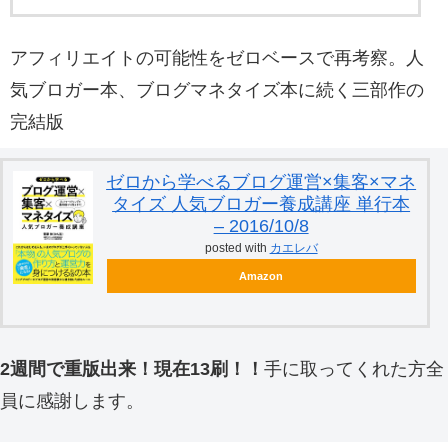
アフィリエイトの可能性をゼロベースで再考察。人
気ブロガー本、ブログマネタイズ本に続く三部作の
完結版
ゼロから学べるブログ運営×集客×マネ
タイズ 人気ブロガー養成講座 単行本
– 2016/10/8
posted with
カエレバ
Amazon
2週間で重版出来！現在13刷！！
手に取ってくれた方全
員に感謝します。