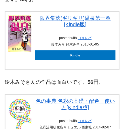
限界集落(ギリギリ)温泉第一巻
[Kindle版]
posted with
ヨメレバ
鈴木みそ 鈴木みそ 2013-01-05
Kindle
鈴木みそさんの作品は面白いです。
56円
。
色の事典 色彩の基礎・配色・使い
方[Kindle版]
posted with
ヨメレバ
色彩活用研究所サミュエル 西東社 2014-02-07