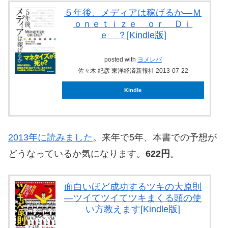
５年後、メディアは稼げるか―Ｍ
ｏｎｅｔｉｚｅ ｏｒ Ｄｉ
ｅ ？[Kindle版]
posted with
ヨメレバ
佐々木 紀彦 東洋経済新報社 2013-07-22
Kindle
2013年に読みました
。来年で5年、本書での予想が
どうなっているか気になります。
622円
。
面白いほど成功するツキの大原則
―ツイてツイてツキまくる頭の使
い方教えます[Kindle版]