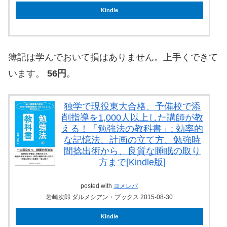
Kindle
簿記は学んでおいて損はありません。上手くできて
います。
56円
。
独学で現役東大合格、予備校で添
削指導を1,000人以上した講師が教
える！「勉強法の教科書」: 効率的
な記憶法、計画の立て方、勉強時
間捻出術から、良質な睡眠の取り
方まで[Kindle版]
posted with
ヨメレバ
岩崎次郎 ダルメシアン・ブックス 2015-08-30
Kindle