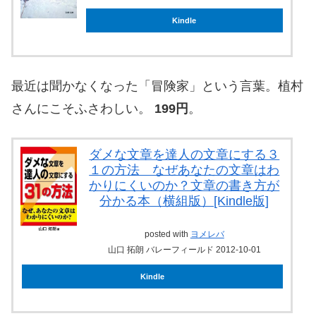
Kindle
最近は聞かなくなった「冒険家」という言葉。植村
さんにこそふさわしい。
199円
。
ダメな文章を達人の文章にする３
１の方法 なぜあなたの文章はわ
かりにくいのか？文章の書き方が
分かる本（横組版）[Kindle版]
posted with
ヨメレバ
山口 拓朗 バレーフィールド 2012-10-01
Kindle