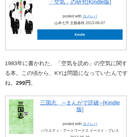
「空気」の研究[Kindle版]
posted with
ヨメレバ
山本七平 文藝春秋 2013-06-07
Kindle
1983年に書かれた、「空気を読め」の空気に関す
る本。この頃から、KYは問題になっていたんです
ね。
299円
。
三国志 ─まんがで読破─[Kindle
版]
posted with
ヨメレバ
バラエティ・アートワークス イースト・プレス