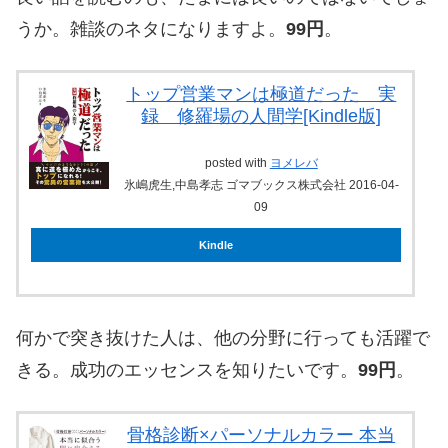
うか。雑談のネタになりますよ。
99円
。
トップ営業マンは極道だった 実
録 修羅場の人間学[Kindle版]
posted with
ヨメレバ
氷嶋虎生,中島孝志 ゴマブックス株式会社 2016-04-
09
Kindle
何かで突き抜けた人は、他の分野に行っても活躍で
きる。成功のエッセンスを知りたいです。
99円
。
骨格診断×パーソナルカラー 本当