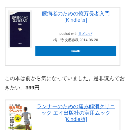
臆病者のための億万長者入門
[Kindle版]
posted with
ヨメレバ
橘 玲 文藝春秋 2014-06-20
Kindle
この本は前から気になっていました。是非読んでお
きたい。
399円
。
ランナーのための痛み解消クリニ
ック エイ出版社の実用ムック
[Kindle版]