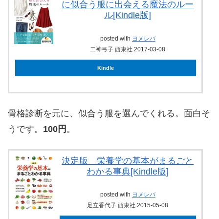
に似合う服に出会える魔法のルー
ル[Kindle版]
posted with
ヨメレバ
二神弓子 西東社 2017-03-08
Kindle
骨格診断を元に、似合う服を選んでくれる。面白そ
うです。
100円
。
決定版 栄養学の基本がまるごと
わかる事典[Kindle版]
posted with
ヨメレバ
足立香代子 西東社 2015-05-08